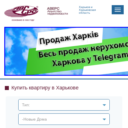
Харьков и
Toggle
Харьковская
область
naviga
Купить квартиру в Харькове
Тип:
-Новые Дома