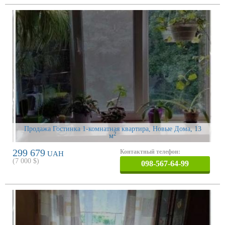
Продажа Гостинка 1-комнатная квартира, Новые Дома
, 13
2
м
299 679
Контактный телефон:
UAH
(
7 000
$)
098-567-64-99