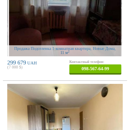
Продажа Подселенка 1-комнатная квартира, Новые Дома
,
2
11 м
299 679
Контактный телефон:
UAH
(
7 000
$)
098-567-64-99