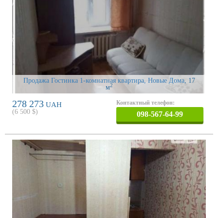
Продажа Гостинка 1-комнатная квартира, Новые Дома
, 17
2
м
278 273
Контактный телефон:
UAH
(
6 500
$)
098-567-64-99