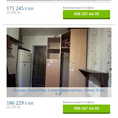
171 245
Контактный телефон:
UAH
(
4 000
$)
098-567-64-99
Продажа Подселенка 1-комнатная квартира, Новые Дома
,
2
0 м
186 229
Контактный телефон:
UAH
(
4 350
$)
098-567-64-99