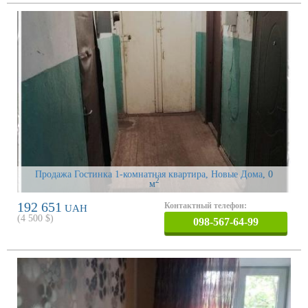
Продажа Гостинка 1-комнатная квартира, Новые Дома
, 0
2
м
192 651
Контактный телефон:
UAH
(
4 500
$)
098-567-64-99