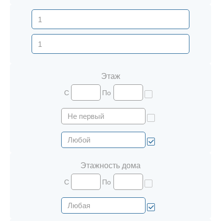
Этаж
С
По
Этажность дома
С
По