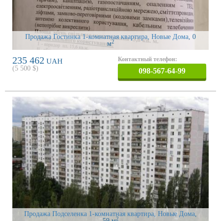
Продажа Гостинка 1-комнатная квартира, Новые Дома
, 0
2
м
235 462
Контактный телефон:
UAH
(
5 500
$)
098-567-64-99
Продажа Подселенка 1-комнатная квартира, Новые Дома
,
2
59 м