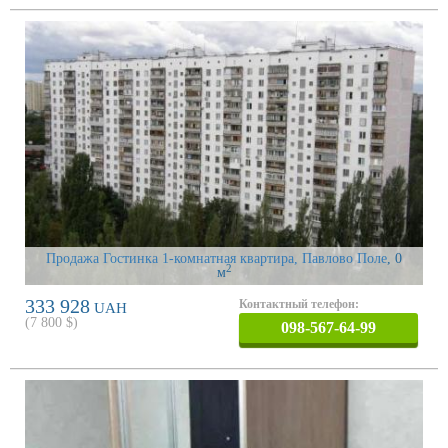
Продажа Гостинка 1-комнатная квартира, Павлово Поле
, 0
2
м
333 928
Контактный телефон:
UAH
(
7 800
$)
098-567-64-99