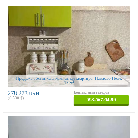
Продажа Гостинка 1-комнатная квартира, Павлово Поле
,
2
17 м
278 273
Контактный телефон:
UAH
(
6 500
$)
098-567-64-99