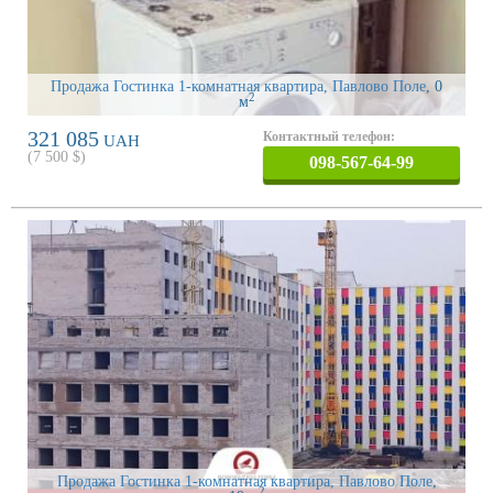
Продажа Гостинка 1-комнатная квартира, Павлово Поле
, 0
2
м
321 085
Контактный телефон:
UAH
(
7 500
$)
098-567-64-99
Продажа Гостинка 1-комнатная квартира, Павлово Поле
,
2