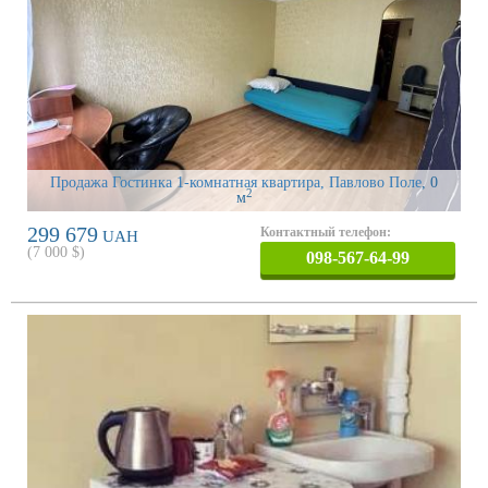
Продажа Гостинка 1-комнатная квартира, Павлово Поле
, 0
2
м
299 679
Контактный телефон:
UAH
(
7 000
$)
098-567-64-99