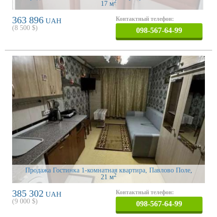
2
17 м
363 896
Контактный телефон:
UAH
(
8 500
$)
098-567-64-99
Продажа Гостинка 1-комнатная квартира, Павлово Поле
,
2
21 м
385 302
Контактный телефон:
UAH
(
9 000
$)
098-567-64-99