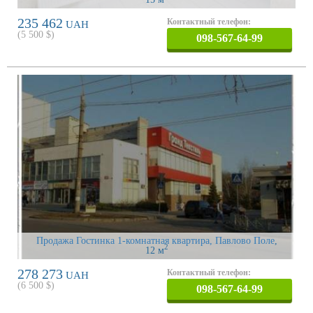
235 462
Контактный телефон:
UAH
(
5 500
$)
098-567-64-99
Продажа Гостинка 1-комнатная квартира, Павлово Поле
,
2
12 м
278 273
Контактный телефон:
UAH
(
6 500
$)
098-567-64-99