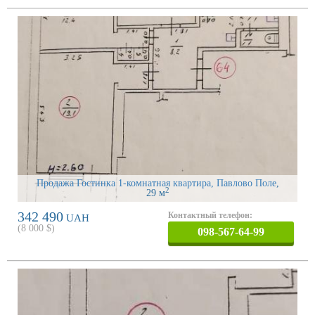
Продажа Гостинка 1-комнатная квартира, Павлово Поле
,
2
29 м
342 490
Контактный телефон:
UAH
(
8 000
$)
098-567-64-99