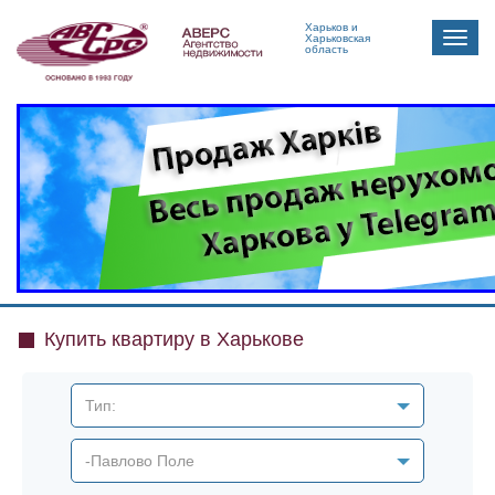
Харьков и
Toggle
Харьковская
область
naviga
Купить квартиру в Харькове
Тип:
-Павлово Поле