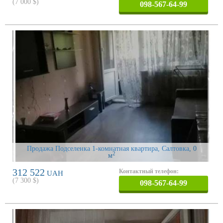
(
7 000
$)
098-567-64-99
Продажа Подселенка 1-комнатная квартира, Салтовка
, 0
2
м
312 522
Контактный телефон:
UAH
(
7 300
$)
098-567-64-99