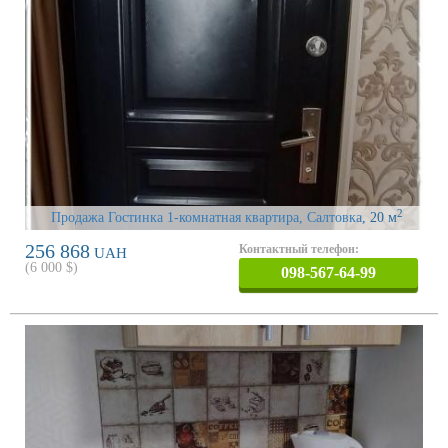
2
Продажа Гостинка 1-комнатная квартира, Салтовка
, 20 м
256 868
Контактный телефон:
UAH
(
6 000
$)
098-567-64-99