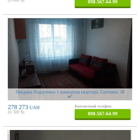
(
6 000
$)
098-567-64-99
Продажа Подселенка 1-комнатная квартира, Салтовка
, 18
2
м
278 273
Контактный телефон:
UAH
(
6 500
$)
098-567-64-99