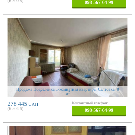
(
6 500
$)
098-567-64-99
Продажа Подселенка 1-комнатная квартира, Салтовка
, 0
2
м
278 445
Контактный телефон:
UAH
(
6 504
$)
098-567-64-99