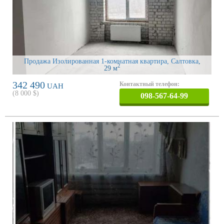
Продажа Изолированная 1-комнатная квартира, Салтовка
,
2
29 м
342 490
Контактный телефон:
UAH
(
8 000
$)
098-567-64-99