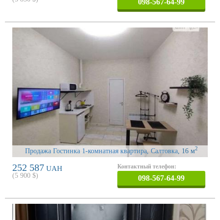
098-567-64-99
2
Продажа Гостинка 1-комнатная квартира, Салтовка
, 16 м
252 587
Контактный телефон:
UAH
(
5 900
$)
098-567-64-99