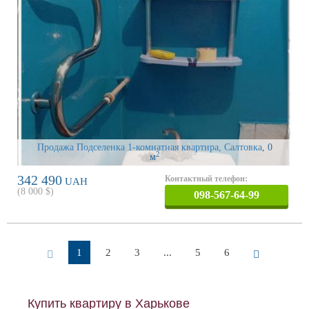
Продажа Подселенка 1-комнатная квартира, Салтовка
, 0
2
м
342 490
Контактный телефон:
UAH
(
8 000
$)
098-567-64-99
1
2
3
...
5
6
Купить квартиру в Харькове