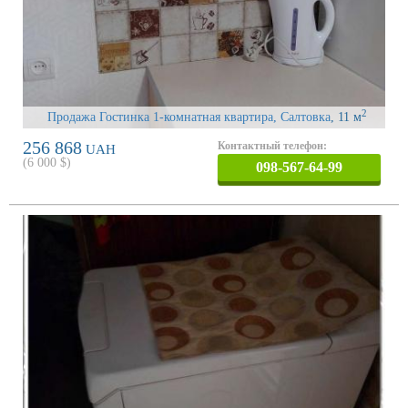
2
Продажа Гостинка 1-комнатная квартира, Салтовка
, 11 м
256 868
Контактный телефон:
UAH
(
6 000
$)
098-567-64-99