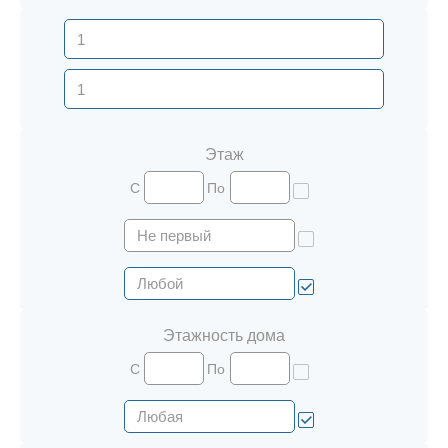
Этаж
С
По
Этажность дома
С
По