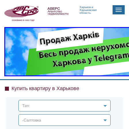
Харьков и
Toggle
Харьковская
область
naviga
Купить квартиру в Харькове
Тип:
-Салтовка