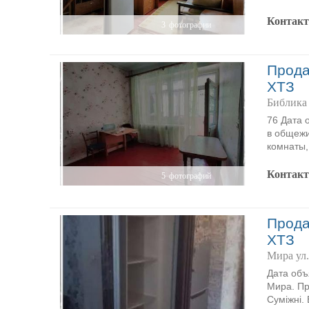
Контак
3
фотографии
Прода
ХТЗ
Библика
76 Дата 
в общежи
комнаты,
Контак
5
фотографий
Прода
ХТЗ
Мира ул.
Дата объ
Мира. Пр
Суміжні.