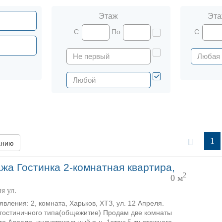
Этаж
Эта
С
По
С
1
анию
жа Гостинка 2-комнатная квартира,
2
0 м
я ул.
явления: 2, комната, Харьков, ХТЗ, ул. 12 Апреля.
гостиничного типа(общежитие) Продам две комнаты