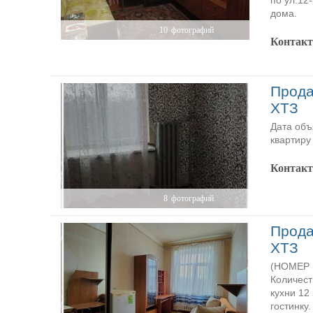
по ул.12
дома.
10
фотографий
Контак
Прода
ХТЗ
Дата объ
квартиру
Контак
8
фотографий
Прода
ХТЗ
(НОМЕР P
Количест
кухни 12
гостинку.