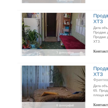
Прода
ХТЗ
Дата объ
Продаю д
Продаю д
ХТЗ.
Контак
3
фотографии
Прода
ХТЗ
Франтиш
Дата объ
65. Прод
площа кі
Контак
8
фотографий