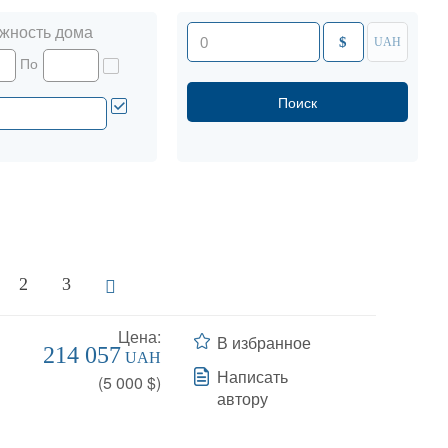
жность дома
$
UAH
По
2
3
Цена:
В избранное
214 057
UAH
Написать
(
5 000
$)
автору