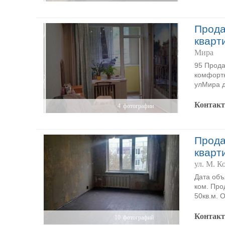
Прода
кварт
Мира
95 Прода
комфортн
улМира д
Контак
4
фотографии
Прода
кварт
ул. М. К
Дата объ
ком. Про
50кв.м. О
Контак
10
фотографий