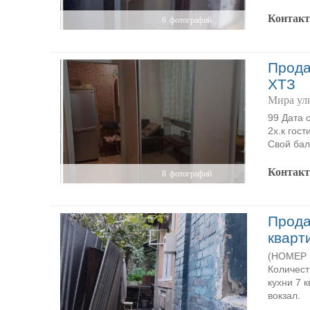
Контак
6
фотографий
Прода
ХТЗ
Мира ул
99 Дата 
2х.к гост
Свой бал
Контак
8
фотографий
Прода
кварт
(НОМЕР P
Количест
кухни 7 к
вокзал.