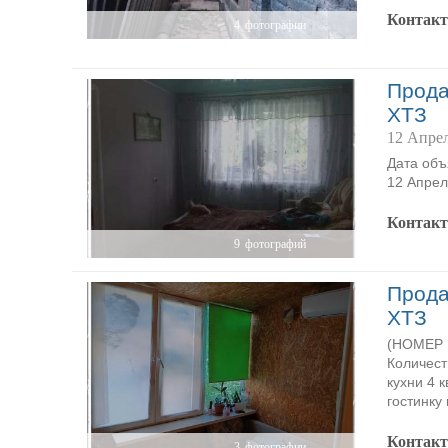
Контак
4
фотографии
Прода
ХТЗ
12 Апрел
Дата объя
12 Апрел
Контак
9
фотографий
Прода
ХТЗ
(НОМЕР P
Количест
кухни 4 
гостинку
Контак
3
фотографии