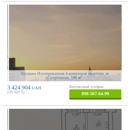
Продажа Изолированная 4-комнатная квартира, м.
2
Спортивная
, 100 м
3 424 904
Контактный телефон:
UAH
(
80 000
$)
098-567-64-99