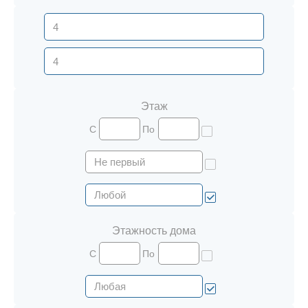
Этаж
С
По
Этажность дома
С
По