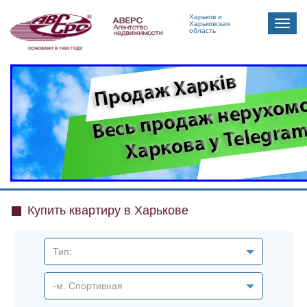
Харьков и
Toggle
Харьковская
область
naviga
Купить квартиру в Харькове
Тип:
-м. Спортивная