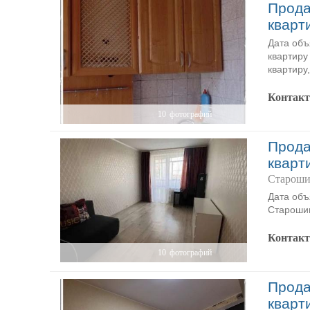
Прода
кварт
Дата объ
квартиру
квартиру,
Контак
10
фотографий
Прода
кварт
Староши
Дата объ
Старошиш
Контак
10
фотографий
Прода
кварт