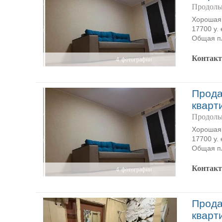
Продольн
Хорошая 
17700 у.
Общая пл
Контак
4
фотографии
Прода
кварт
Продольн
Хорошая 
17700 у.
Общая пл
Контак
4
фотографии
Прода
кварт