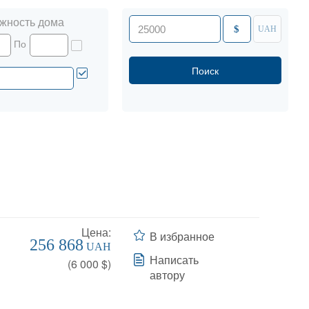
жность дома
$
UAH
По
Цена:
В избранное
256 868
UAH
Написать
(
6 000
$)
автору