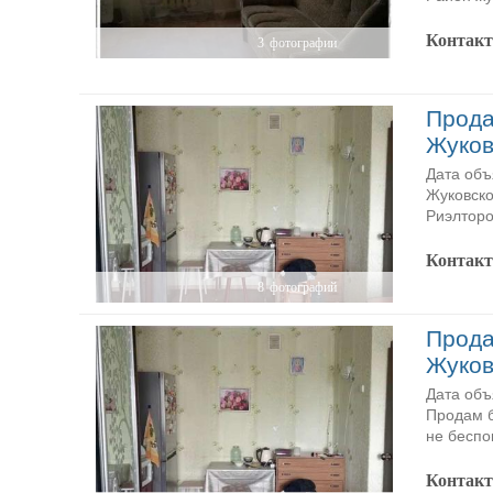
Контак
3
фотографии
Прода
Жуков
Дата объ
Жуковско
Риэлторо
Контак
8
фотографий
Прода
Жуков
Дата объ
Продам б
не беспок
Контак