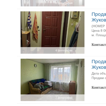
8
фотографий
Прода
Жуков
(НОМЕР P
Цена 8 0
м. Площа
Контак
4
фотографии
Прода
Жуков
Дата объ
Продам с
Контак
7
фотографий