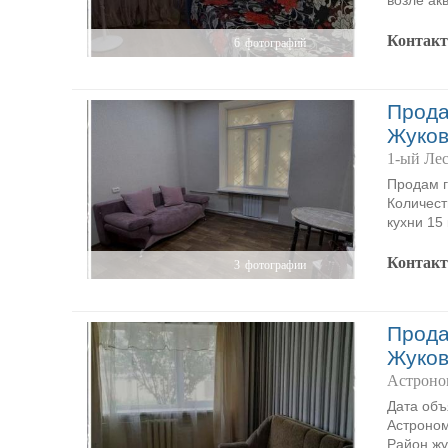
возле ак
Контак
6
фотографий
Прода
Жуков
1-ый Ле
Продам г
Количест
кухни 15 
Контак
3
фотографии
Прода
Жуков
Астроно
Дата объ
Астроном
Район жу