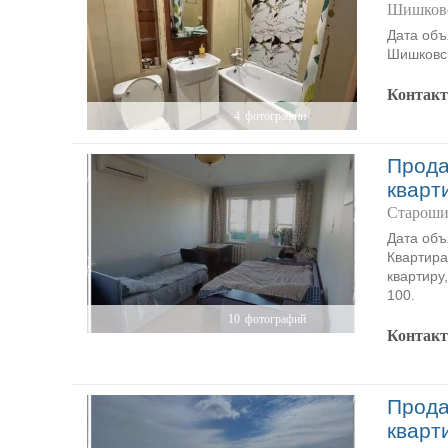
Шишковс
Дата объ
Шишковск
Контак
4
фотографии
Прода
кварт
Староши
Дата объ
Квартира
квартиру
100.
10
фотографий
Контак
Прода
кварт