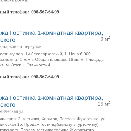
вапарка Волна.
тный телефон:
098-567-64-99
жа Гостинка 1-комнатная квартира,
2
0 м
ского
сопарковый переулок
остинку пер. 1й Лесопарковский, 1. Цена 6 000 .
во комнат 1 комн. Общая площадь 16 кв. м. Площадь
кв. м. Этаж 1. Этажность 4.
тный телефон:
098-567-64-99
жа Гостинка 1-комнатная квартира,
2
25 м
ского
мическая ул.
явления: 2, гостинка, Харьков, Поселок Жуковского, ул.
ическая 15. Продам гостинку(кімнату в гуртожитку).
ковського. Продам гостинку,селище Жуковського.