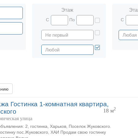
Этаж
Эта
С
По
С
анию
жа Гостинка 1-комнатная квартира,
2
18 м
ского
мическая улица
объявления: 2, гостинка, Харьков, Поселок Жуковского.
остинку пос.Жуковского, ХАИ Продам свою гостинку