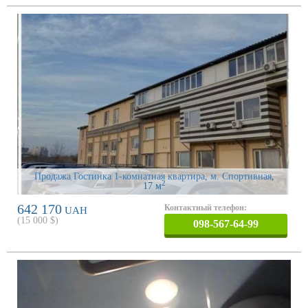
Продажа Гостинка 1-комнатная квартира, м. Спортивная
,
2
17 м
642 170
Контактный телефон:
UAH
(
15 000
$)
098-567-64-99