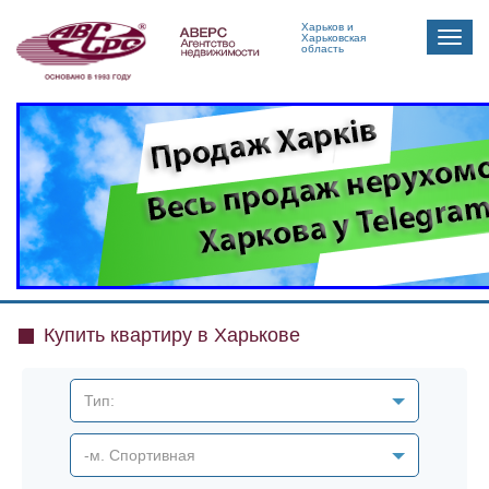
Харьков и
Toggle
Харьковская
область
naviga
Купить квартиру в Харькове
Тип:
-м. Спортивная