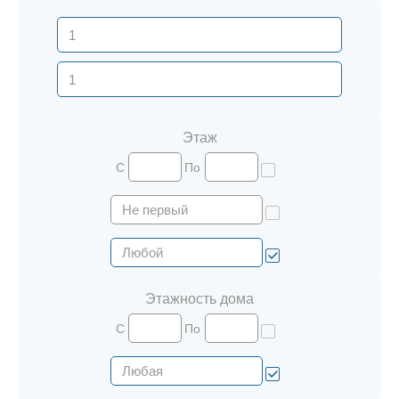
Этаж
С
По
Этажность дома
С
По