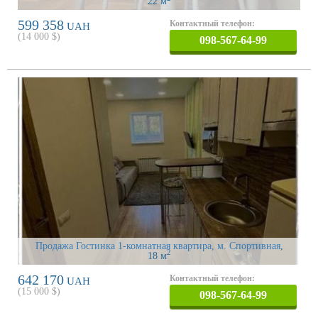
22 м
599 358
Контактный телефон:
UAH
(
14 000
$)
098-567-64-99
Продажа Гостинка 1-комнатная квартира, м. Спортивная
,
2
18 м
642 170
Контактный телефон:
UAH
(
15 000
$)
098-567-64-99