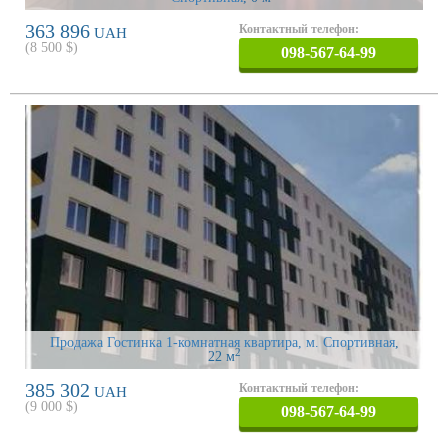
363 896
Контактный телефон:
UAH
(
8 500
$)
098-567-64-99
Продажа Гостинка 1-комнатная квартира, м. Спортивная
,
2
22 м
385 302
Контактный телефон:
UAH
(
9 000
$)
098-567-64-99