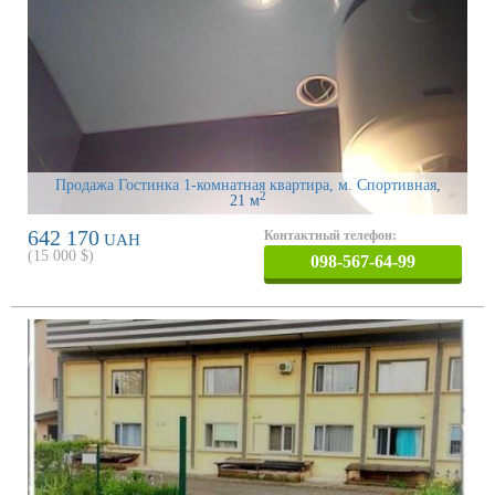
Продажа Гостинка 1-комнатная квартира, м. Спортивная
,
2
21 м
642 170
Контактный телефон:
UAH
(
15 000
$)
098-567-64-99