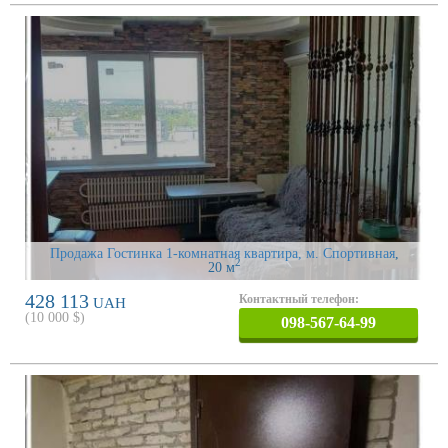
Продажа Гостинка 1-комнатная квартира, м. Спортивная
,
2
20 м
428 113
Контактный телефон:
UAH
(
10 000
$)
098-567-64-99