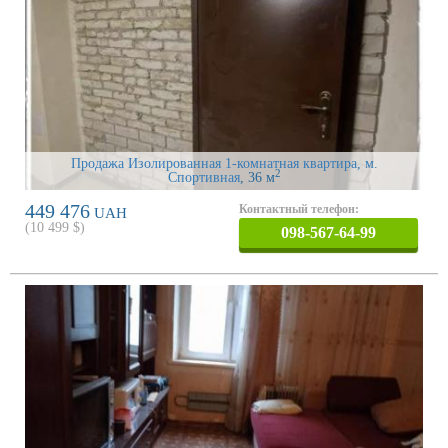
Продажа Изолированная 1-комнатная квартира, м.
2
Спортивная
, 36 м
449 476
Контактный телефон:
UAH
(
10 499
$)
098-567-64-99