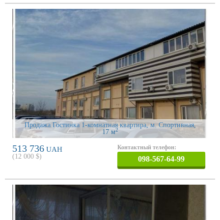
Продажа Гостинка 1-комнатная квартира, м. Спортивная
,
2
17 м
513 736
Контактный телефон:
UAH
(
12 000
$)
098-567-64-99