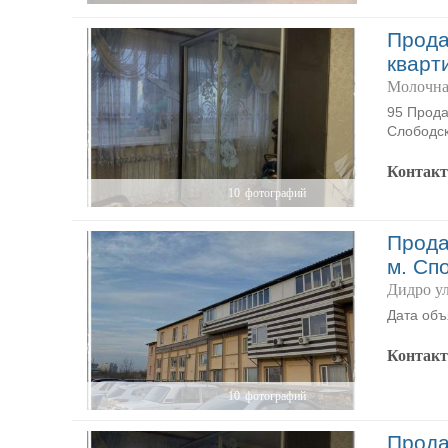
Прода
кварт
Молочна
95 Продам
Слободск
Контак
10
фотографий
Прода
м. Сп
Дидро у
Дата объя
Контак
10
фотографий
Прода