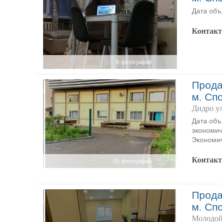
Дата объ
Контак
8
фотографий
Прода
м. Сп
Дидро у
Дата объ
экономич
Экономич
Контак
10
фотографий
Прода
м. Сп
Молодой