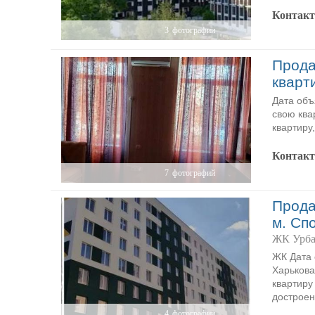
Контак
3
фотографии
Прода
кварт
Дата объ
свою ква
квартиру
Контак
7
фотографий
Прода
м. Сп
ЖК Урба
ЖК Дата 
Харькова
квартиру
достроен
4
фотографии