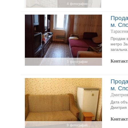
4
фотографии
Прода
м. Сп
Тарасенк
Продам в
метро За
загальна.
Контак
3
фотографии
Прода
м. Сп
Дмитрия
Дата объ
Дмитрия
Контак
9
фотографий