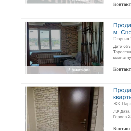
Контак
Прода
м. Сп
Георгия 
Дата объ
Тарасенк
комнатну
Контак
5
фотографий
Прода
кварт
ЖК Парк
ЖК Дата 
Героев Х
Контак