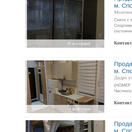
м. Сп
Молочна
Снято с 
Спортивн
состояни
Контак
10
фотографий
Прода
м. Сп
Дидро у
(НОМЕР P
Частного
Контак
4
фотографии
Прода
м. Сп