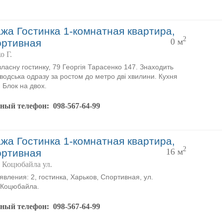
жа Гостинка 1-комнатная квартира,
2
0 м
ортивная
о Г.
ласну гостинку, 79 Георгія Тарасенко 147. Знаходить
водська одразу за ростом до метро дві хвилини. Кухня
 Блок на двох.
тный телефон:
098-567-64-99
жа Гостинка 1-комнатная квартира,
2
16 м
ортивная
 Коцюбайла ул.
явления: 2, гостинка, Харьков, Спортивная, ул.
 Коцюбайла.
тный телефон:
098-567-64-99