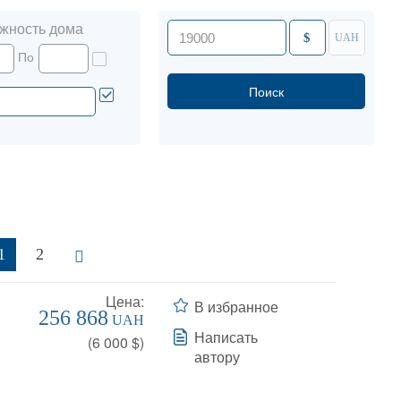
жность дома
$
UAH
По
1
2
Цена:
В избранное
256 868
UAH
Написать
(
6 000
$)
автору