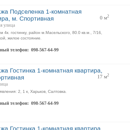
жа Подселенка 1-комнатная
2
0 м
ира, м. Спортивная
я улица
 4к. гостинку, район м.Масельского, 80.0 кв.м., 7/16,
ой, жилое состояние.
тный телефон:
098-567-64-99
жа Гостинка 1-комнатная квартира,
2
17 м
ортивная
лица
вления: 2, 1 к, Харьков, Салтовка.
тный телефон:
098-567-64-99
жа Гостинка 1-комнатная квартира,