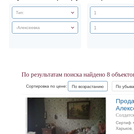
Тип:
-Алексеевка
По результатам поиска найдено
8
объекто
Сортировка по цене:
По возрастанию
По убыв
Прода
Алекс
Солдатск
Сертиф +
Харьков,