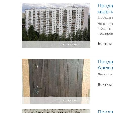
Прода
кварт
Победы 
Не отвеч
к, Харьк
изолиров
Контак
1
фотография
Прода
Алекс
Дата объ
Контак
7
фотографий
Прода