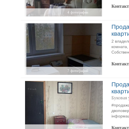
Контак
4
фотографии
Прода
кварт
2 владел
комната,
Собствен
Контак
7
фотографий
Прода
кварт
Буковая 
#продажа
двоповер
інформац
Контак
8
фотографий