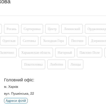
кова
Рогань
Сортировка
Центр
Ленинский
Орджоникид
Одесская
Салтовка
Холодная Гора
Песочин
Дзержинс
Залютино
Харьковская область
Нагорный
Павлово Поле
Покотиловка
Люботин
Липцы
Головний офіс:
м. Харків
вул. Пушкінська, 22
Адреси філій