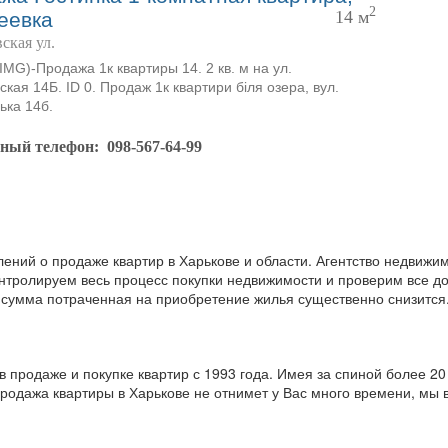
2
14 м
еевка
ская ул.
MG)-Продажа 1к квартиры 14. 2 кв. м на ул.
ская 14Б. ID 0. Продаж 1к квартири біля озера, вул.
ька 14б.
тный телефон:
098-567-64-99
ний о продаже квартир в Харькове и области. Агентство недвижим
онтролируем весь процесс покупки недвижимости и проверим все до
е сумма потраченная на приобретение жилья существенно снизится
 продаже и покупке квартир с 1993 года. Имея за спиной более 2
родажа квартиры в Харькове не отнимет у Вас много времени, мы