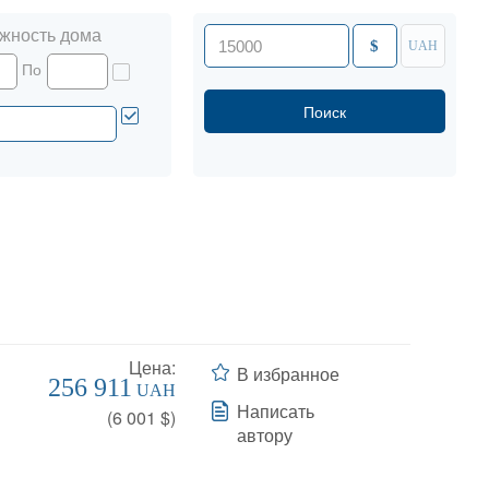
жность дома
$
UAH
По
Цена:
В избранное
256 911
UAH
Написать
(
6 001
$)
автору