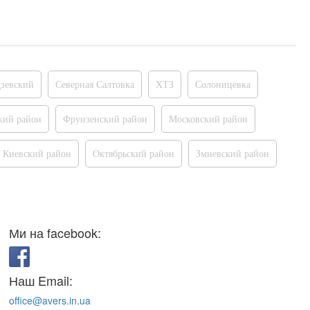
зевский
Северная Салтовка
ХТЗ
Солоницевка
кий район
Фрунзенский район
Московский район
Киевский район
Октябрьский район
Змиевский район
Ми на facebook:
Наш Email:
office@avers.in.ua