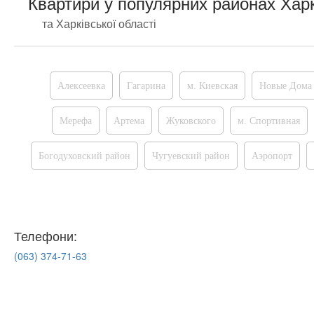
Квартири у популярних районах Хар
та Харківської області
Алексеевка
Гагарина
м. Киевская
Новые Дома
Мерефа
Артема
Жуковского
м. Спортивная
Богодуховский район
Чугуевский район
Аэропорт
Телефони:
(063)
374-71-63