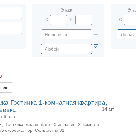
Этаж
Эта
С
По
С
в
анию
жа Гостинка 1-комнатная квартира,
2
14 м
еевка
ий пер.
 ,,,Гостинка, жилая. Дата объявления: 2, комната,
 Алексеевка, пер. Солдатский 32.