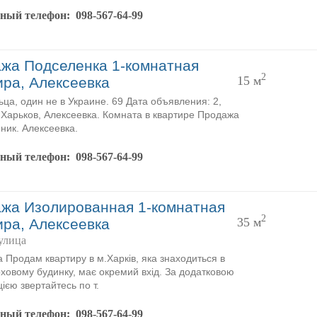
тный телефон:
098-567-64-99
жа Подселенка 1-комнатная
2
15 м
ира, Алексеевка
ьца, один не в Украине. 69 Дата объявления: 2,
 Харьков, Алексеевка. Комната в квартире Продажа
ник. Алексеевка.
тный телефон:
098-567-64-99
жа Изолированная 1-комнатная
2
35 м
ира, Алексеевка
улица
 Продам квартиру в м.Харків, яка знаходиться в
ховому будинку, має окремий вхід. За додатковою
ією звертайтесь по т.
тный телефон:
098-567-64-99