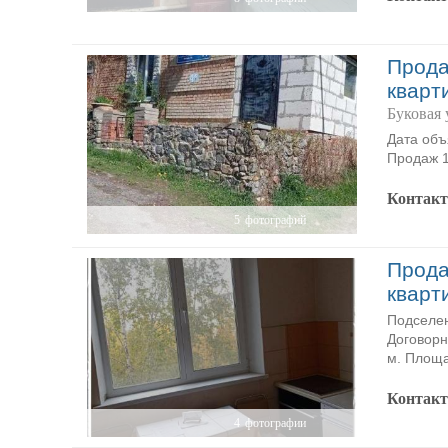
Прода
кварт
Буковая 
Дата объя
Продаж 1к
Контак
5
фотографий
Прода
кварт
Подселен
Договорн
м. Площа
Контак
4
фотографии