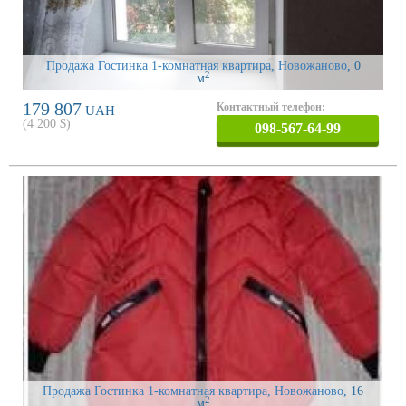
Продажа Гостинка 1-комнатная квартира, Новожаново
, 0
2
м
179 807
Контактный телефон:
UAH
(
4 200
$)
098-567-64-99
Продажа Гостинка 1-комнатная квартира, Новожаново
, 16
2
м