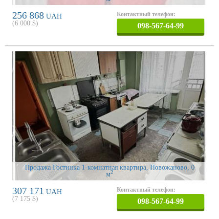
256 868
Контактный телефон:
UAH
(
6 000
$)
098-567-64-99
Продажа Гостинка 1-комнатная квартира, Новожаново
, 0
2
м
307 171
Контактный телефон:
UAH
(
7 175
$)
098-567-64-99