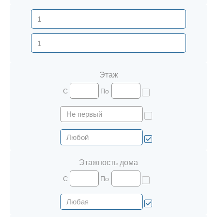
Этаж
С
По
Этажность дома
С
По