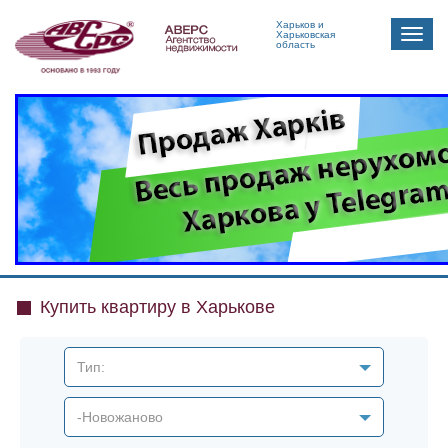
Харьков и
Toggle
Харьковская
область
naviga
Купить квартиру в Харькове
Тип:
-Новожаново