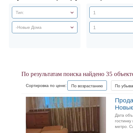
Тип:
-Новые Дома
По результатам поиска найдено
35
объект
Сортировка по цене:
По возрастанию
По убыв
Прода
Новы
Дата объ
гостинку
метро. С