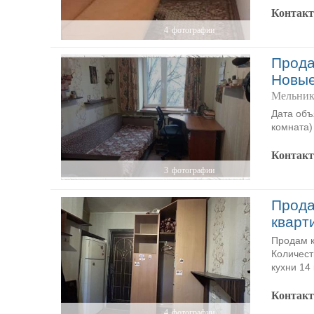
Контак
4
фотографии
Прода
Новы
Мельник
Дата объ
комната)
Контак
3
фотографии
Прода
кварт
Продам к
Количест
кухни 14 
Контак
4
фотографии