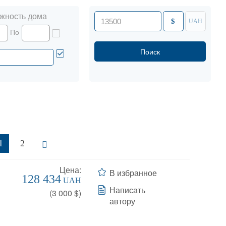
жность дома
$
UAH
По
1
2
Цена:
В избранное
128 434
UAH
Написать
(
3 000
$)
автору