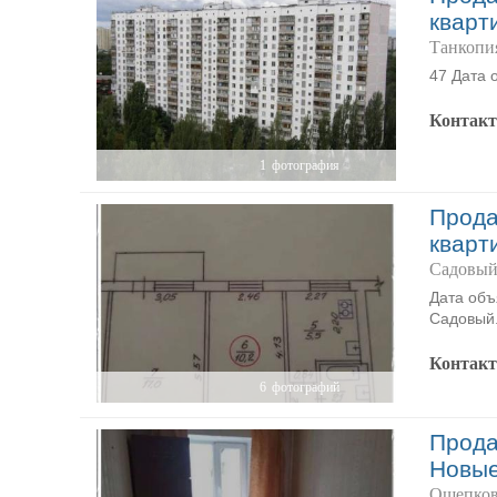
кварт
Танкопи
47 Дата 
Контак
1
фотография
Прода
кварт
Садовый
Дата объ
Садовый
Контак
6
фотографий
Прода
Новы
Ощепко