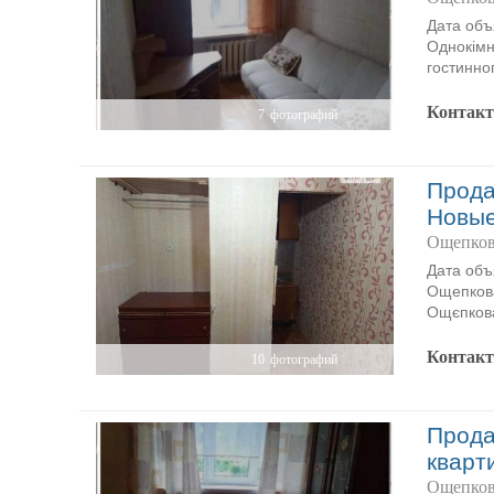
Дата объ
Однокімн
гостинног
Контак
7
фотографий
Прода
Новы
Ощепков
Дата объ
Ощепкова
Ощєпкова
Контак
10
фотографий
Прода
кварт
Ощепков