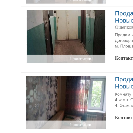
Прода
Новы
Ощепков
Продам к
Договорн
м. Площа
Контак
4
фотографии
Прода
Новы
Комнату 
4 комн. 
4. Этажн
Контак
4
фотографии