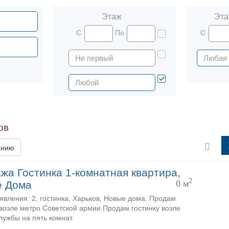
Этаж
Эта
С
По
С
ов
анию
жа Гостинка 1-комнатная квартира,
2
0 м
е Дома
явления: 2, гостинка, Харьков, Новые дома. Продам
 возле метро Советской армии Продам гостинку возле
лужбы на пять комнат.