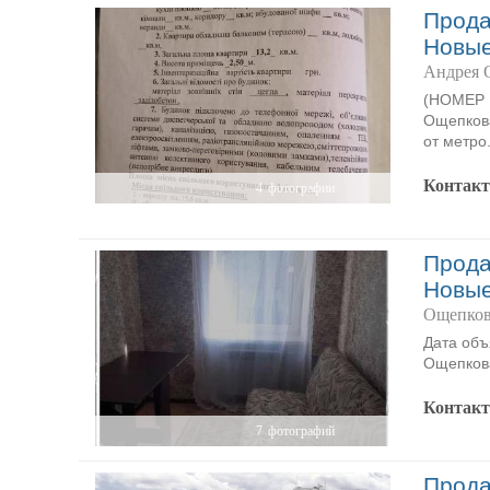
Прода
Новы
Андрея 
(НОМЕР I
Ощепкова
от метро
Контак
4
фотографии
Прода
Новы
Ощепков
Дата объ
Ощепкова
Контак
7
фотографий
Прода