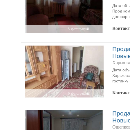
Дата объ
Прод ком
договорн
Контак
5
фотографий
Прода
Новы
Харьков
Дата объ
Харьковс
гостинку 
Контак
6
фотографий
Прода
Новы
Ощепков