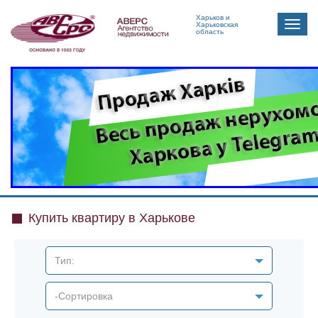
Харьков и
Toggle
Харьковская
область
naviga
Купить квартиру в Харькове
Тип:
-Сортировка