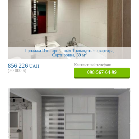
Продажа Изолированная 1-комнатная квартира,
2
Сортировка
, 39 м
856 226
Контактный телефон:
UAH
(
20 000
$)
098-567-64-99