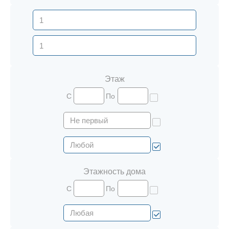
Этаж
С
По
Этажность дома
С
По