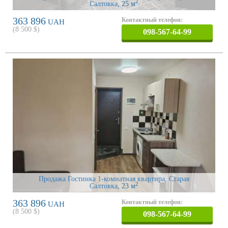
2
Салтовка
, 25 м
363 896
Контактный телефон:
UAH
(
8 500
$)
098-567-64-99
Продажа Гостинка 1-комнатная квартира, Старая
2
Салтовка
, 23 м
363 896
Контактный телефон:
UAH
(
8 500
$)
098-567-64-99