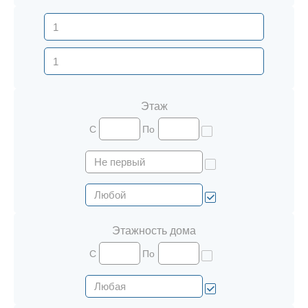
Этаж
С
По
Этажность дома
С
По