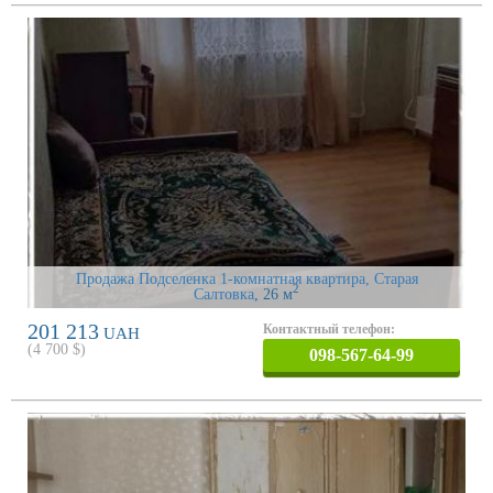
Продажа Подселенка 1-комнатная квартира, Старая
2
Салтовка
, 26 м
201 213
Контактный телефон:
UAH
(
4 700
$)
098-567-64-99