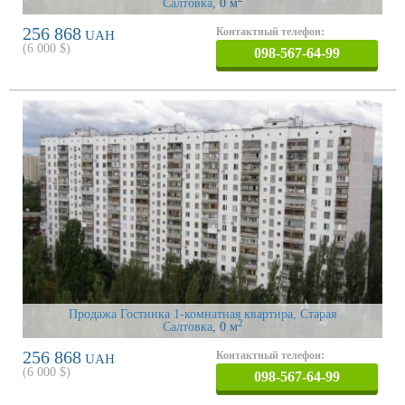
Салтовка
, 0 м
256 868
Контактный телефон:
UAH
(
6 000
$)
098-567-64-99
Продажа Гостинка 1-комнатная квартира, Старая
2
Салтовка
, 0 м
256 868
Контактный телефон:
UAH
(
6 000
$)
098-567-64-99