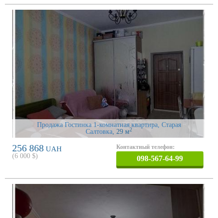
Продажа Гостинка 1-комнатная квартира, Старая
2
Салтовка
, 29 м
256 868
Контактный телефон:
UAH
(
6 000
$)
098-567-64-99