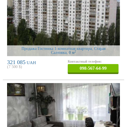
Продажа Гостинка 1-комнатная квартира, Старая
2
Салтовка
, 0 м
321 085
Контактный телефон:
UAH
(
7 500
$)
098-567-64-99