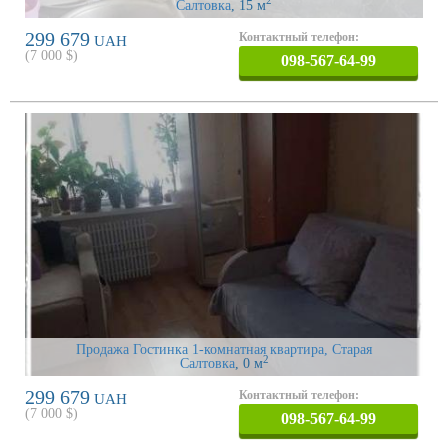
2
Салтовка
, 15 м
299 679
Контактный телефон:
UAH
(
7 000
$)
098-567-64-99
Продажа Гостинка 1-комнатная квартира, Старая
2
Салтовка
, 0 м
299 679
Контактный телефон:
UAH
(
7 000
$)
098-567-64-99