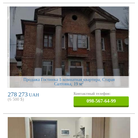
Продажа Гостинка 1-комнатная квартира, Старая
2
Салтовка
, 19 м
278 273
Контактный телефон:
UAH
(
6 500
$)
098-567-64-99