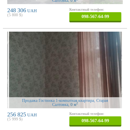
Салтовка
, 0 м
248 306
Контактный телефон:
UAH
(
5 800
$)
098-567-64-99
Продажа Гостинка 1-комнатная квартира, Старая
2
Салтовка
, 0 м
256 825
Контактный телефон:
UAH
(
5 999
$)
098-567-64-99