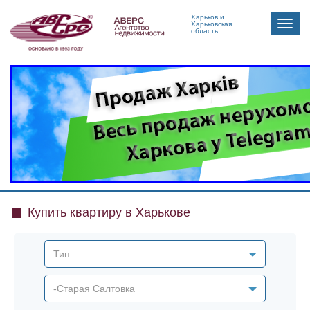
Харьков и
Toggle
Харьковская
область
naviga
Купить квартиру в Харькове
Тип:
-Старая Салтовка