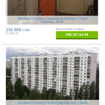
Продажа Гостинка 1-комнатная квартира, Старая
2
Салтовка
, 19 м
256 868
Контактный телефон:
UAH
(
6 000
$)
098-567-64-99
Продажа Гостинка 1-комнатная квартира, Старая
2