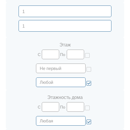
Этаж
С
По
Этажность дома
С
По