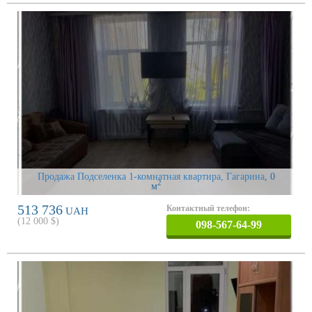
Продажа Подселенка 1-комнатная квартира, Гагарина
, 0
2
м
513 736
Контактный телефон:
UAH
(
12 000
$)
098-567-64-99