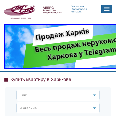
Харьков и
Toggle
Харьковская
область
naviga
Купить квартиру в Харькове
Тип:
-Гагарина