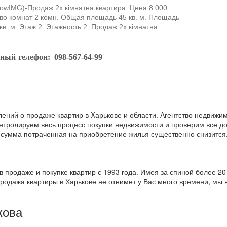
wIMG)-Продаж 2х кімнатна квартира. Цена 8 000 .
во комнат 2 комн. Общая площадь 45 кв. м. Площадь
кв. м. Этаж 2. Этажность 2. Продаж 2х кімнатна
.
тный телефон:
098-567-64-99
ний о продаже квартир в Харькове и области. Агентство недвижим
онтролируем весь процесс покупки недвижимости и проверим все до
е сумма потраченная на приобретение жилья существенно снизится
 продаже и покупке квартир с 1993 года. Имея за спиной более 2
родажа квартиры в Харькове не отнимет у Вас много времени, мы
кова