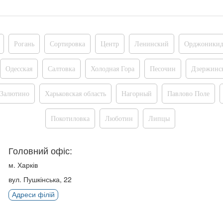
Рогань
Сортировка
Центр
Ленинский
Орджоникид
Одесская
Салтовка
Холодная Гора
Песочин
Дзержинс
Залютино
Харьковская область
Нагорный
Павлово Поле
Покотиловка
Люботин
Липцы
Головний офіс:
м. Харків
вул. Пушкінська, 22
Адреси філій