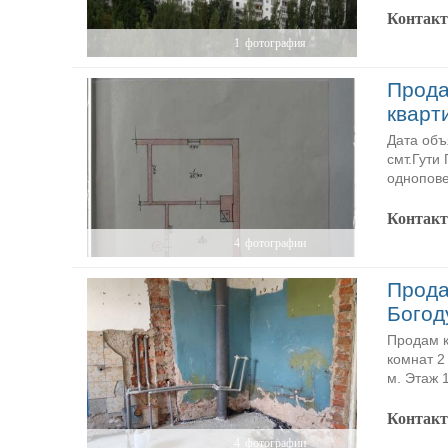
Контак
1
фотография
Прода
кварт
Дата объ
смт.Гути
однопове
Контак
4
фотографии
Прода
Богод
Продам к
комнат 2
м. Этаж 
Контак
4
фотографии