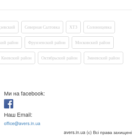
зевский
Северная Салтовка
ХТЗ
Солоницевка
кий район
Фрунзенский район
Московский район
Киевский район
Октябрьский район
Змиевский район
Ми на facebook:
Наш Email:
office@avers.in.ua
avers.in.ua (с) Всі права захищені