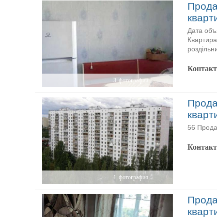
Прода
кварт
Дата объ
Квартира
роздільни
Контак
3
фотографии
Прода
кварт
56 Прода
Контак
1
фотография
Прода
кварт