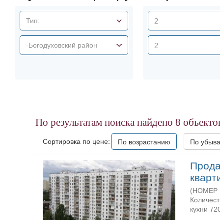
Тип:
-Богодуховский район
По результатам поиска найдено
8
объекто
Сортировка по цене:
По возрастанию
По убыв
Прода
кварт
(НОМЕР P
Количест
кухни 720