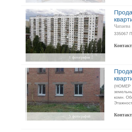
Прода
кварт
Чапаева
335067 П
Контак
1
фотография
Прода
кварт
(НОМЕР P
земельны
комн. Об
Этажност
Контак
5
фотографий