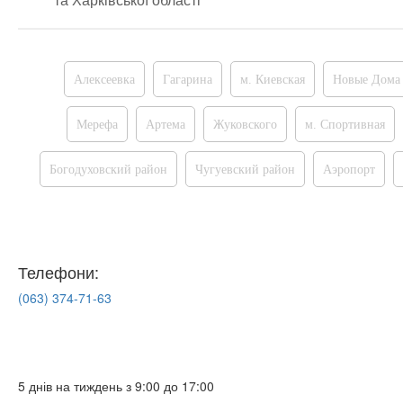
та Харківської області
Алексеевка
Гагарина
м. Киевская
Новые Дома
Мерефа
Артема
Жуковского
м. Спортивная
Богодуховский район
Чугуевский район
Аэропорт
Телефони:
(063)
374-71-63
5 днів на тиждень з 9:00 до 17:00