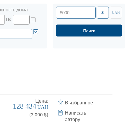
жность дома
$
UAH
По
Цена:
В избранное
128 434
UAH
Написать
(
3 000
$)
автору