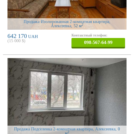
Продажа Изолированная 2-комнатная квартира,
2
Алексеевка
, 52 м
642 170
Контактный телефон:
UAH
(
15 000
$)
098-567-64-99
Продажа Подселенка 2-комнатная квартира, Алексеевка
, 0
2
м