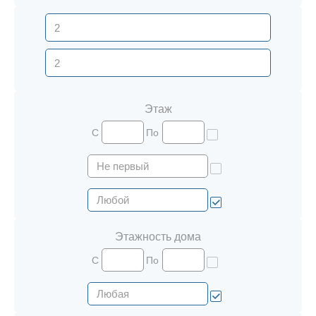
Этаж
С
По
Этажность дома
С
По