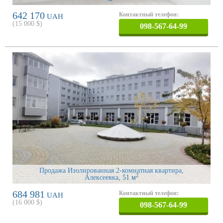
642 170
Контактный телефон:
UAH
(
15 000
$)
098-567-64-99
Продажа Изолированная 2-комнатная квартира,
2
Алексеевка
, 51 м
684 981
Контактный телефон:
UAH
(
16 000
$)
098-567-64-99