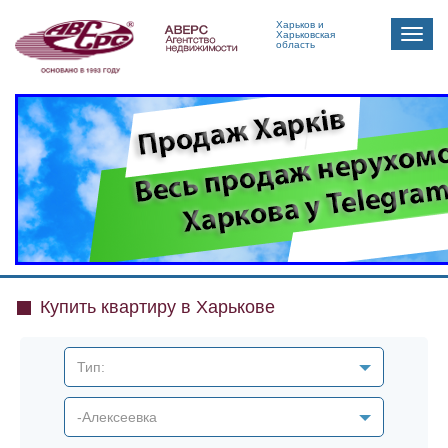
Харьков и
Toggle
Харьковская
область
naviga
Купить квартиру в Харькове
Тип:
-Алексеевка