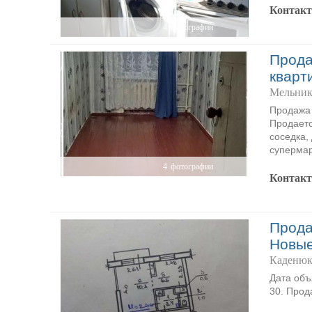
Контак
4
фотографии
Прода
кварт
Мельник
Продажа 
Продаетс
соседка,
супермар
4
фотографии
Контак
Прода
Новы
Каденюк
Дата объ
30. Прода