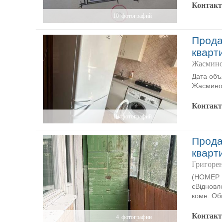
Контак
10
фотографий
Прода
кварт
Жасмино
Дата объ
Жасмино
Контак
10
фотографий
Прода
кварт
Григорен
(НОМЕР P
єВідновл
комн. Об
Контак
4
фотографии