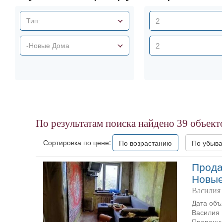
Тип:
-Новые Дома
По результатам поиска найдено
39
объект
Сортировка по цене:
По возрастанию
По убыв
Прода
Новы
Василия
Дата объ
Василия 