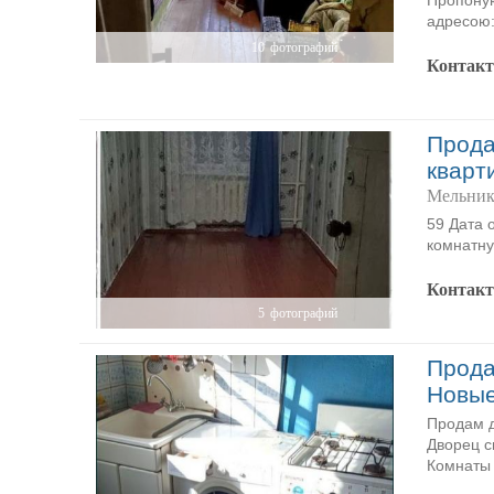
Пропонуют
адресою:
10
фотографий
Контак
Прода
кварт
Мельник
59 Дата 
комнатну
Контак
5
фотографий
Прода
Новы
Продам д
Дворец с
Комнаты 