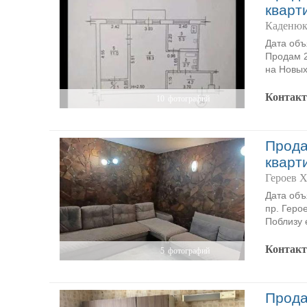
кварт
Каденюк
Дата объ
Продам 2
на Новых
Контак
10
фотографий
Прода
кварт
Героев Х
Дата объ
пр. Герое
Поблизу 
Контак
5
фотографий
Прода