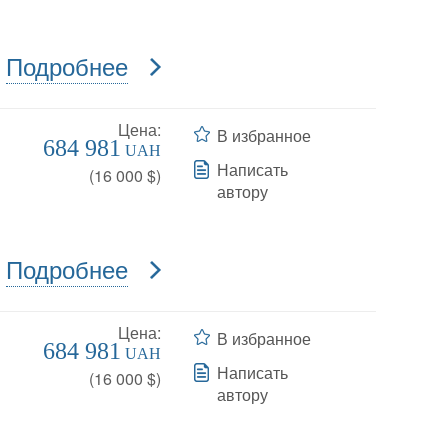
Подробнее
Цена:
В избранное
684 981
UAH
Написать
(
16 000
$)
автору
Подробнее
Цена:
В избранное
684 981
UAH
Написать
(
16 000
$)
автору