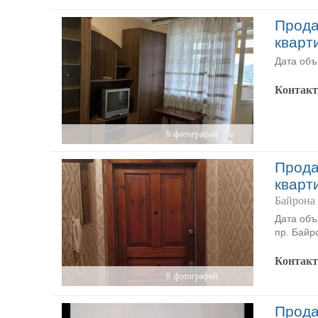
Прода
кварт
Дата объ
Контак
9
фотографий
Прода
кварт
Байрона 
Дата объ
пр. Байр
Контак
9
фотографий
Прода