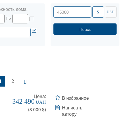
жность дома
$
UAH
По
1
2
Цена:
В избранное
342 490
UAH
Написать
(
8 000
$)
автору