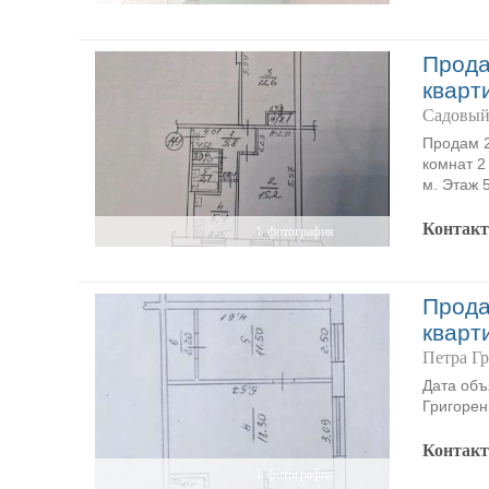
Прода
кварт
Садовый
Продам 2
комнат 2
м. Этаж 
Контак
1
фотография
Прода
кварт
Петра Гр
Дата объ
Григорен
Контак
1
фотография