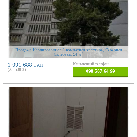
Продажа Изолированная 2-комнатная квартира, Северная
2
Салтовка
, 54 м
1 091 688
Контактный телефон:
UAH
(
25 500
$)
098-567-64-99