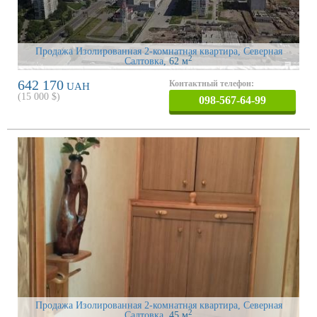
Продажа Изолированная 2-комнатная квартира, Северная
2
Салтовка
, 62 м
642 170
Контактный телефон:
UAH
(
15 000
$)
098-567-64-99
Продажа Изолированная 2-комнатная квартира, Северная
2
Салтовка
, 45 м