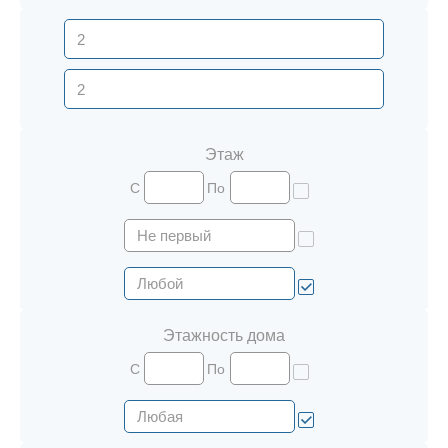
Этаж
С
По
Этажность дома
С
По