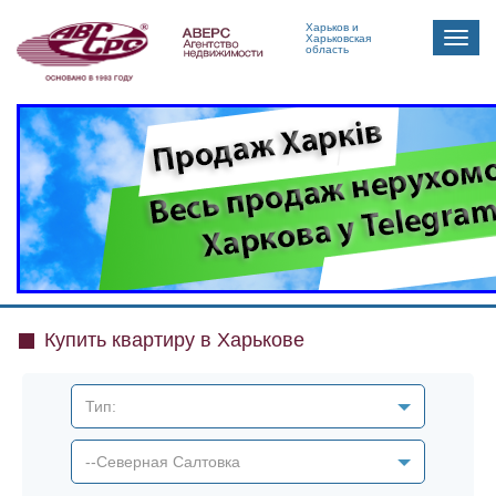
Харьков и
Toggle
Харьковская
область
naviga
Купить квартиру в Харькове
Тип:
--Северная Салтовка