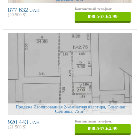
877 632
Контактный телефон:
UAH
(
20 500
$)
098-567-64-99
Продажа Изолированная 2-комнатная квартира, Северная
2
Салтовка
, 75 м
920 443
Контактный телефон:
UAH
(
21 500
$)
098-567-64-99