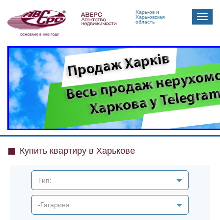
Харьков и
Toggle
Харьковская
область
naviga
Купить квартиру в Харькове
Тип:
-Гагарина