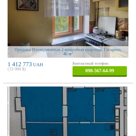
Продажа Изолированная 2-комнатная квартира, Гагарина
,
2
46 м
1 412 773
Контактный телефон:
UAH
(
33 000
$)
098-567-64-99