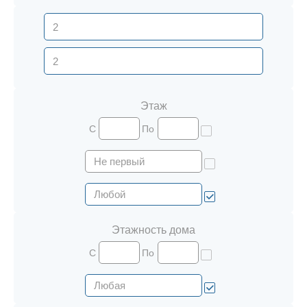
Этаж
С
По
Этажность дома
С
По