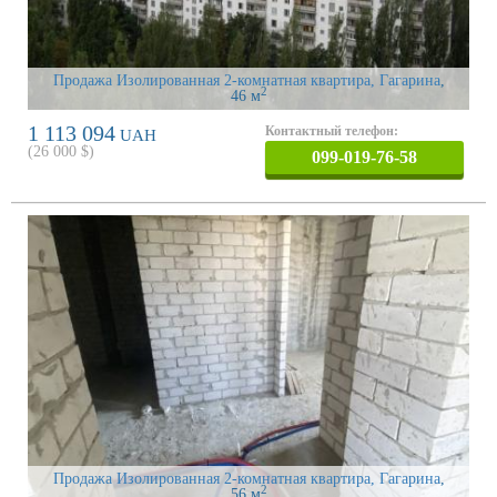
Продажа Изолированная 2-комнатная квартира, Гагарина
,
2
46 м
1 113 094
Контактный телефон:
UAH
(
26 000
$)
099-019-76-58
Продажа Изолированная 2-комнатная квартира, Гагарина
,
2
56 м