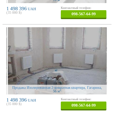
1 498 396
Контактный телефон:
UAH
(
35 000
$)
098-567-64-99
Продажа Изолированная 2-комнатная квартира, Гагарина
,
2
56 м
1 498 396
Контактный телефон:
UAH
(
35 000
$)
098-567-64-99