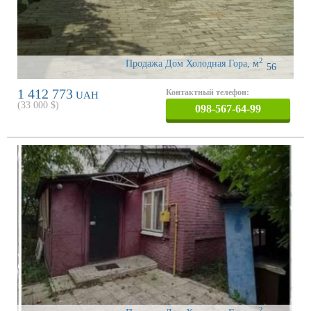
2
Продажа Дом Холодная Гора
,
м
56
1 412 773
Контактный телефон:
UAH
(
33 000
$)
098-567-64-99
2