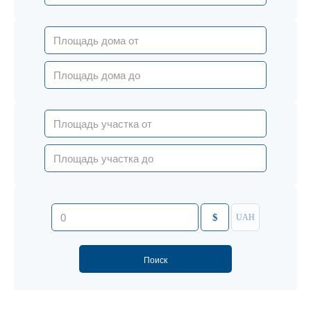
$
UAH