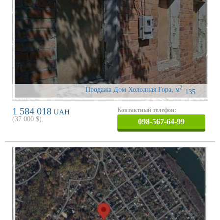
2
Продажа Дом Холодная Гора
,
м
135
1 584 018
Контактный телефон:
UAH
(
37 000
$)
098-567-64-99