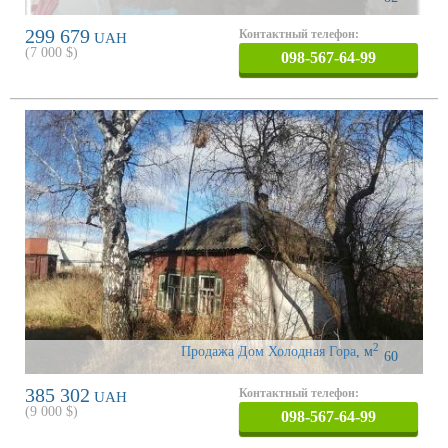
299 679
Контактный телефон:
UAH
(
7 000
$)
098-567-64-99
2
Продажа Дом Холодная Гора
,
м
60
385 302
Контактный телефон:
UAH
(
9 000
$)
098-567-64-99