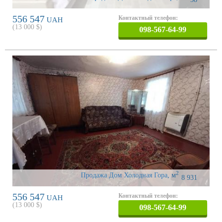
556 547
Контактный телефон:
UAH
(
13 000
$)
098-567-64-99
2
Продажа Дом Холодная Гора
,
м
8 931
556 547
Контактный телефон:
UAH
(
13 000
$)
098-567-64-99