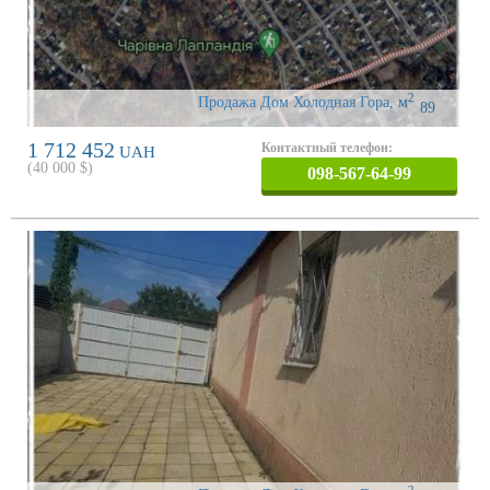
2
Продажа Дом Холодная Гора
,
м
89
1 712 452
Контактный телефон:
UAH
(
40 000
$)
098-567-64-99