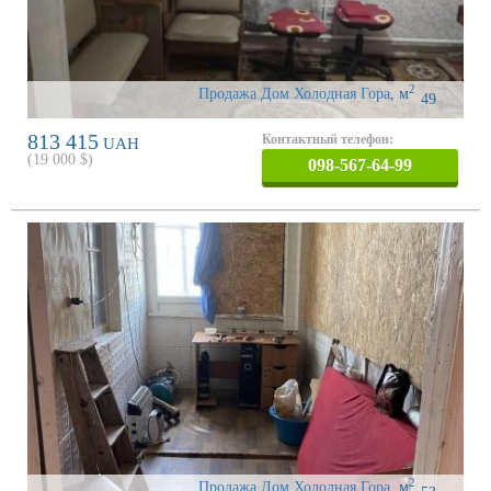
2
Продажа Дом Холодная Гора
,
м
49
813 415
Контактный телефон:
UAH
(
19 000
$)
098-567-64-99
2
Продажа Дом Холодная Гора
,
м