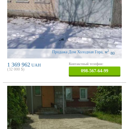
2
Продажа Дом Холодная Гора
,
м
80
1 369 962
Контактный телефон:
UAH
(
32 000
$)
098-567-64-99