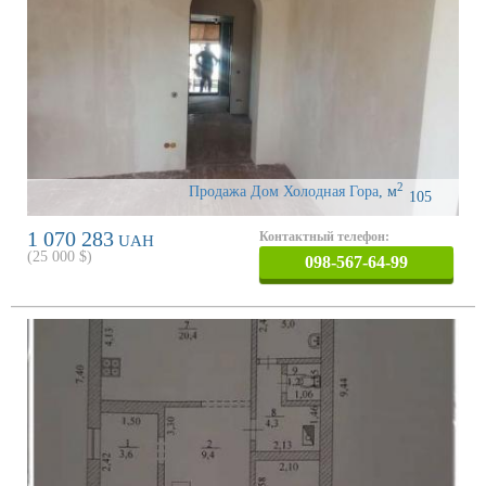
2
Продажа Дом Холодная Гора
,
м
105
1 070 283
Контактный телефон:
UAH
(
25 000
$)
098-567-64-99