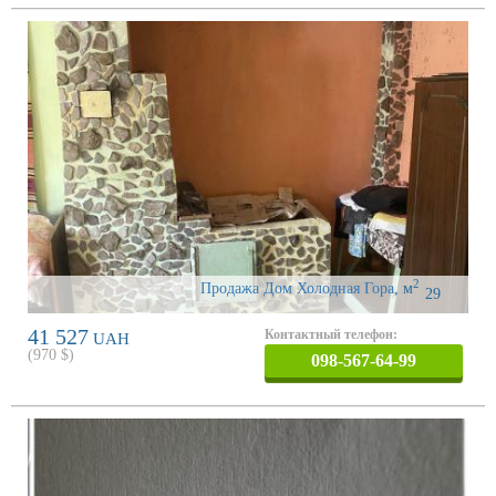
2
Продажа Дом Холодная Гора
,
м
29
41 527
Контактный телефон:
UAH
(
970
$)
098-567-64-99