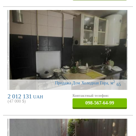
2
Продажа Дом Холодная Гора
,
м
65
2 012 131
Контактный телефон:
UAH
(
47 000
$)
098-567-64-99