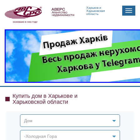
Харьков и
Toggle
Харьковская
область
naviga
Купить дом в Харькове и
Харьковской области
Дом
-Холодная Гора