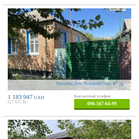
2
Продажа Дом Холодная Гора
,
м
70
1 183 947
Контактный телефон:
UAH
(
27 655
$)
098-567-64-99