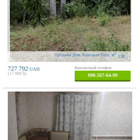
2
Продажа Дом Холодная Гора
,
м
138
727 792
Контактный телефон:
UAH
(
17 000
$)
098-567-64-99