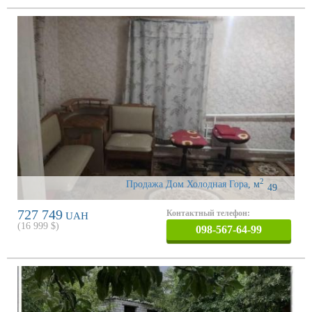
2
Продажа Дом Холодная Гора
,
м
49
727 749
Контактный телефон:
UAH
(
16 999
$)
098-567-64-99