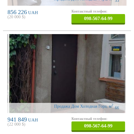
53
856 226
Контактный телефон:
UAH
(
20 000
$)
098-567-64-99
2
Продажа Дом Холодная Гора
,
м
66
941 849
Контактный телефон:
UAH
(
22 000
$)
098-567-64-99