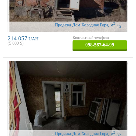
2
Продажа Дом Холодная Гора
,
м
46
214 057
Контактный телефон:
UAH
(
5 000
$)
098-567-64-99
2
Продажа Дом Холодная Гора
,
м
82