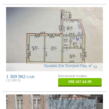
2
Продажа Дом Холодная Гора
,
м
53
1 369 962
Контактный телефон:
UAH
(
32 000
$)
098-567-64-99