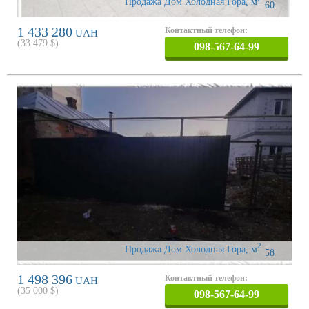
Продажа Дом Холодная Гора
,
м
60
1 433 280
Контактный телефон:
UAH
(
33 479
$)
098-567-64-99
2
Продажа Дом Холодная Гора
,
м
58
1 498 396
Контактный телефон:
UAH
(
35 000
$)
098-567-64-99