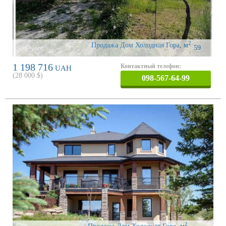
2
Продажа Дом Холодная Гора
,
м
59
1 198 716
Контактный телефон:
UAH
(
28 000
$)
098-567-64-99
2