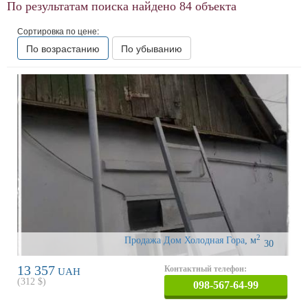
По результатам поиска найдено
84
объекта
Сортировка по цене:
По возрастанию
По убыванию
2
Продажа Дом Холодная Гора
,
м
30
13 357
Контактный телефон:
UAH
(
312
$)
098-567-64-99