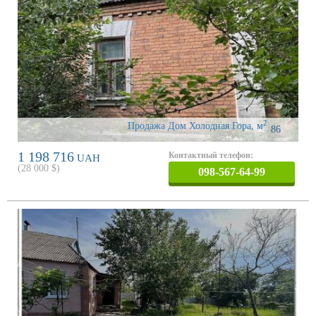
2
Продажа Дом Холодная Гора
,
м
86
1 198 716
Контактный телефон:
UAH
(
28 000
$)
098-567-64-99