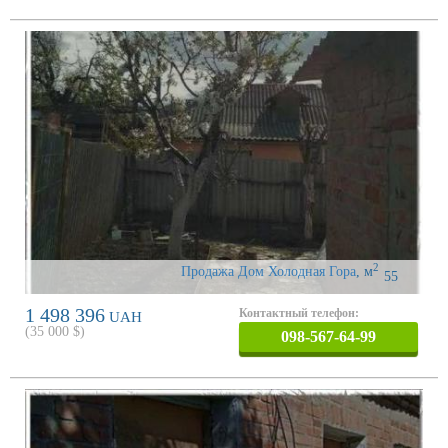
2
Продажа Дом Холодная Гора
,
м
55
1 498 396
Контактный телефон:
UAH
(
35 000
$)
098-567-64-99