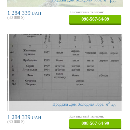
Продажа Дом Холодная Гора
,
м
100
1 284 339
Контактный телефон:
UAH
(
30 000
$)
098-567-64-99
2
Продажа Дом Холодная Гора
,
м
60
1 284 339
Контактный телефон:
UAH
(
30 000
$)
098-567-64-99