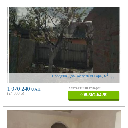
2
Продажа Дом Холодная Гора
,
м
55
1 070 240
Контактный телефон:
UAH
(
24 999
$)
098-567-64-99