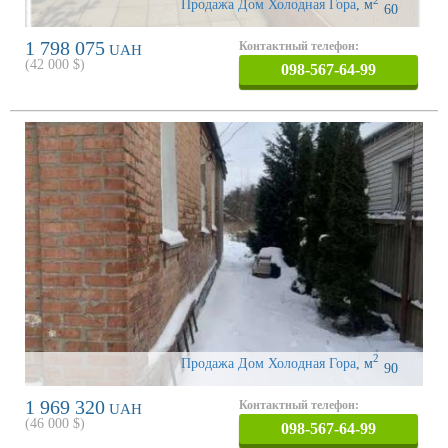
2
Продажа Дом Холодная Гора
,
м
60
1 798 075
Контактный телефон:
UAH
(
42 000
$)
098-567-64-99
2
Продажа Дом Холодная Гора
,
м
90
1 969 320
Контактный телефон:
UAH
(
46 000
$)
098-567-64-99