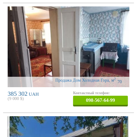
2
Продажа Дом Холодная Гора
,
м
70
385 302
Контактный телефон:
UAH
(
9 000
$)
098-567-64-99