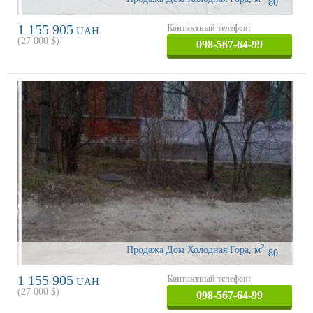
80
1 155 905
Контактный телефон:
UAH
(
27 000
$)
098-567-64-99
2
Продажа Дом Холодная Гора
,
м
80
1 155 905
Контактный телефон:
UAH
(
27 000
$)
098-567-64-99