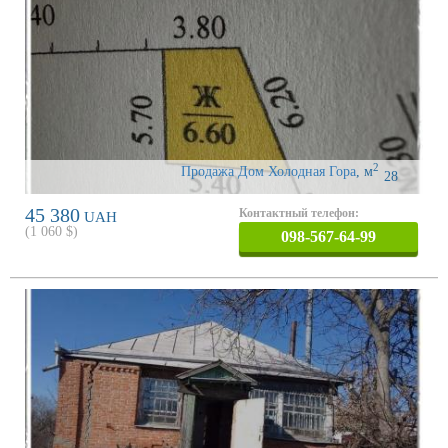
2
Продажа Дом Холодная Гора
,
м
28
45 380
Контактный телефон:
UAH
(
1 060
$)
098-567-64-99