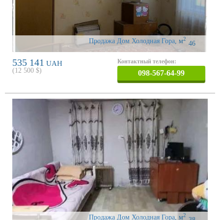
2
Продажа Дом Холодная Гора
,
м
46
535 141
Контактный телефон:
UAH
(
12 500
$)
098-567-64-99
2
Продажа Дом Холодная Гора
,
м
38