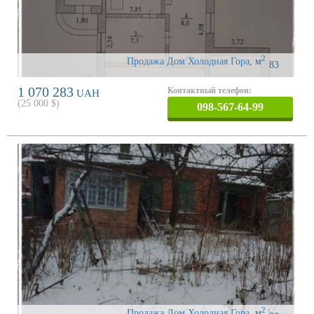
2
Продажа Дом Холодная Гора
,
м
83
1 070 283
Контактный телефон:
UAH
(
25 000
$)
098-567-64-99
2
Продажа Дом Холодная Гора
,
м