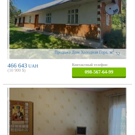
2
Продажа Дом Холодная Гора
,
м
52
466 643
Контактный телефон:
UAH
(
10 900
$)
098-567-64-99