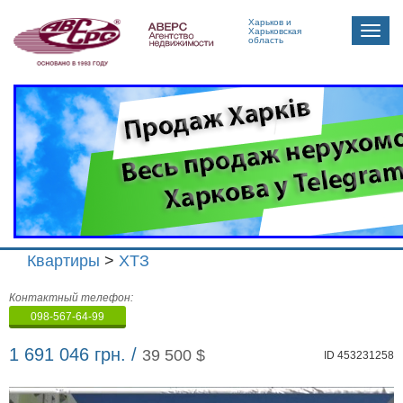
Харьков и
Toggle
Харьковская
область
naviga
Квартиры
>
ХТЗ
Агенство
Контактный телефон:
недвижимости
098-567-64-99
"Аверс"
1 691 046 грн. /
39 500 $
ID 453231258