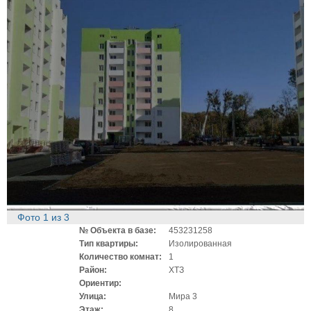
Фото
1
из
3
№ Объекта в базе:
453231258
Тип квартиры:
Изолированная
Количество комнат:
1
Район:
ХТЗ
Ориентир:
Улица:
Мира 3
Этаж:
8