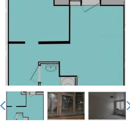
недвижимости
"Аверс"
prev
nex