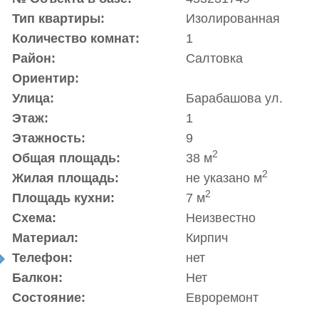
Тип квартиры:
Изолированная
Количество комнат:
1
Район:
Салтовка
Ориентир:
Улица:
Барабашова ул.
Этаж:
1
Этажность:
9
2
Общая площадь:
38 м
2
Жилая площадь:
не указано м
2
Площадь кухни:
7 м
Схема:
Неизвестно
Материал:
Кирпич
Телефон:
нет
t
Балкон:
Нет
Состояние:
Евроремонт