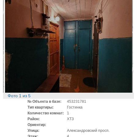
Фото
1
из
5
№ Объекта в базе:
453231781
Тип квартиры:
Гостинка
Количество комнат:
1
Район:
ХТЗ
Ориентир:
Улица:
Александровский просп.
Этаж:
4