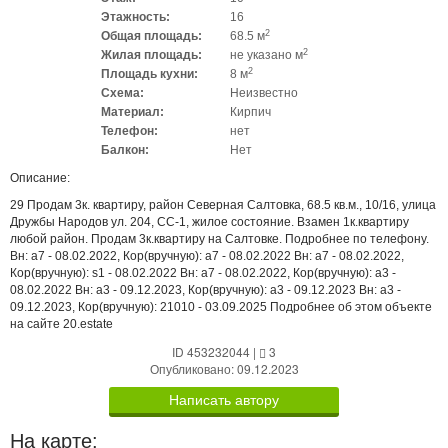
Этажность:
16
2
Общая площадь:
68.5 м
2
Жилая площадь:
не указано м
2
Площадь кухни:
8 м
Схема:
Неизвестно
Материал:
Кирпич
Телефон:
нет
Балкон:
Нет
Описание:
29 Продам 3к. квартиру, район Северная Салтовка, 68.5 кв.м., 10/16, улица
Дружбы Народов ул. 204, СС-1, жилое состояние. Взамен 1к.квартиру
любой район. Продам 3к.квартиру на Салтовке. Подробнее по телефону.
Вн: a7 - 08.02.2022, Кор(вручную): a7 - 08.02.2022 Вн: a7 - 08.02.2022,
Кор(вручную): s1 - 08.02.2022 Вн: a7 - 08.02.2022, Кор(вручную): a3 -
08.02.2022 Вн: a3 - 09.12.2023, Кор(вручную): a3 - 09.12.2023 Вн: a3 -
09.12.2023, Кор(вручную): 21010 - 03.09.2025 Подробнее об этом объекте
на сайте 20.estate
ID 453232044
|
3
Опубликовано: 09.12.2023
Написать автору
На карте: