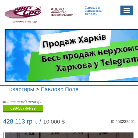
Харьков и
Toggle
Харьковская
область
naviga
Квартиры
>
Павлово Поле
Агенство
Контактный телефон:
недвижимости
098-567-64-99
"Аверс"
428 113 грн. /
10 000 $
ID 453232501