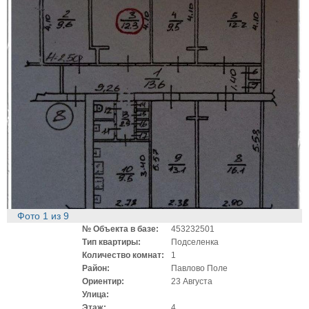
Фото
1
из
9
№ Объекта в базе:
453232501
Тип квартиры:
Подселенка
Количество комнат:
1
Район:
Павлово Поле
Ориентир:
23 Августа
Улица:
Этаж:
4