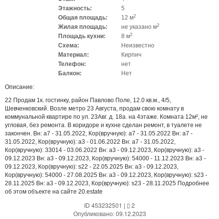
Этажность:
5
2
Общая площадь:
12 м
2
Жилая площадь:
не указано м
2
Площадь кухни:
8 м
Схема:
Неизвестно
Материал:
Кирпич
Телефон:
нет
Балкон:
Нет
Описание:
22 Продам 1к. гостинку, район Павлово Поле, 12.0 кв.м., 4/5,
Шевченковский. Возле метро 23 Августа, продам свою комнату в
коммунальной квартире по ул. 23Авг. д. 18а. на 4этаже. Комната 12м², не
угловая, без ремонта. В коридоре и кухне сделан ремонт, в туалете не
закончен. Вн: a7 - 31.05.2022, Кор(вручную): a7 - 31.05.2022 Вн: a7 -
31.05.2022, Кор(вручную): a3 - 01.06.2022 Вн: a7 - 31.05.2022,
Кор(вручную): 33014 - 03.06.2022 Вн: a3 - 09.12.2023, Кор(вручную): a3 -
09.12.2023 Вн: a3 - 09.12.2023, Кор(вручную): 54000 - 11.12.2023 Вн: a3 -
09.12.2023, Кор(вручную): s22 - 22.05.2025 Вн: a3 - 09.12.2023,
Кор(вручную): 54000 - 27.08.2025 Вн: a3 - 09.12.2023, Кор(вручную): s23 -
28.11.2025 Вн: a3 - 09.12.2023, Кор(вручную): s23 - 28.11.2025 Подробнее
об этом объекте на сайте 20.estate
ID 453232501
|
2
Опубликовано: 09.12.2023