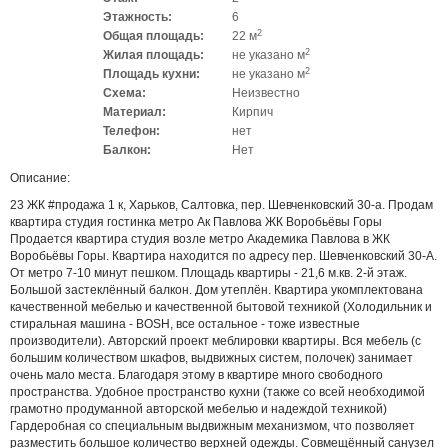
Этажность:
6
2
Общая площадь:
22 м
2
Жилая площадь:
не указано м
2
Площадь кухни:
не указано м
Схема:
Неизвестно
Материал:
Кирпич
Телефон:
нет
Балкон:
Нет
Описание:
23 ЖК #продажа 1 к, Харьков, Салтовка, пер. Шевченковский 30-а. Продам
квартира студия гостинка метро Ак Павлова ЖК Воробьёвы Горы
Продается квартира студия возле метро Академика Павлова в ЖК
Воробьёвы Горы. Квартира находится по адресу пер. Шевченковский 30-А.
От метро 7-10 минут пешком. Площадь квартиры - 21,6 м.кв. 2-й этаж.
Большой застеклённый балкон. Дом утеплён. Квартира укомплектована
качественной мебелью и качественной бытовой техникой (Холодильник и
стиральная машина - BOSH, все остальное - тоже известные
производители). Авторский проект меблировки квартиры. Вся мебель (с
большим количеством шкафов, выдвижных систем, полочек) занимает
очень мало места. Благодаря этому в квартире много свободного
пространства. Удобное пространство кухни (также со всей необходимой
грамотно продуманной авторской мебелью и надеждой техникой)
Гардеробная со специальным выдвижным механизмом, что позволяет
разместить большое количество верхней одежды. Совмещённый санузел