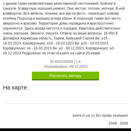
с душем также укомплектован качественной сантехникой. Бойлер в
санузле. В квартире хороший ремонт. Она чистая, теплая, уютная. В ней
комфортно. Вся мебель, техника, все как на фото - переходит новому
хозяину Подъезд и коридор всегда убран. В подъезде также все чисто,
аккуратно и красиво. Территория дома ограждена и круглосуточно
охраняется. Здесь всегда чистота и порядок. Квартира действительно
очень хорошая. Звоните, пишите. Отвечу на ваши вопросы. 16 900 $
Договірна Харківська область, Харків, Київський Сергей Вн: a16 -
16.03.2023, Кор(вручную): a16 - 16.03.2023 Вн: a16 - 16.03.2023,
Кор(вручную): s4 - 16.03.2023 Вн: a3 - 09.12.2023, Кор(вручную): a3 -
09.12.2023 Подробнее об этом объекте на сайте 20.estate
ID 453233500
|
6
Опубликовано: 09.12.2023
Написать автору
На карте:
avers.in.ua (с) Всі права захищені
2008 - 2026