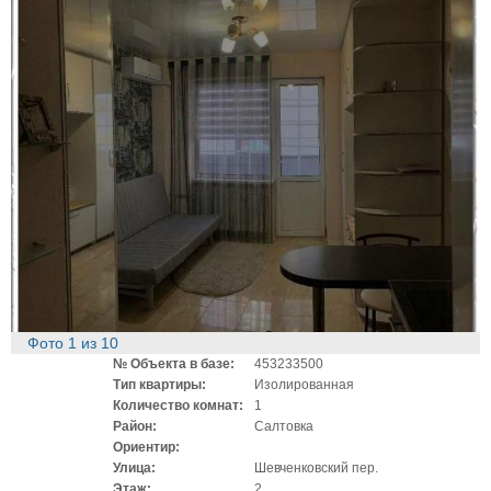
Фото
1
из
10
№ Объекта в базе:
453233500
Тип квартиры:
Изолированная
Количество комнат:
1
Район:
Салтовка
Ориентир:
Улица:
Шевченковский пер.
Этаж:
2