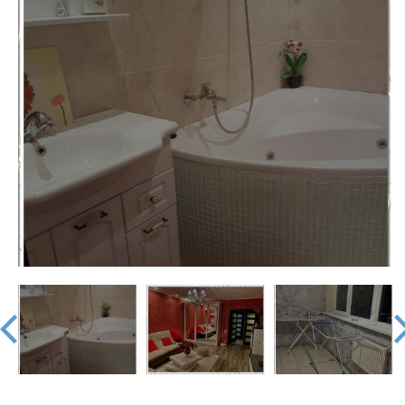
недвижимости
"Аверс"
prev
nex