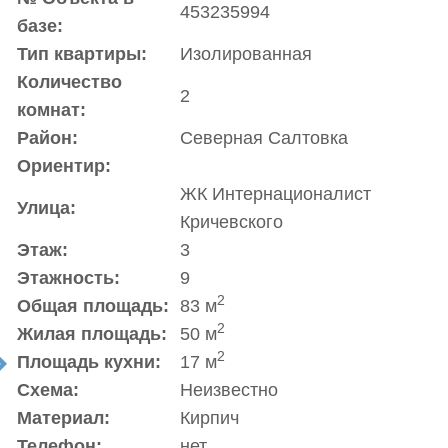
453235994
базе:
Тип квартиры:
Изолированная
Количество
2
комнат:
Район:
Северная Салтовка
Ориентир:
ЖК Интернационалист
Улица:
Кричевского
Этаж:
3
Этажность:
9
2
Общая площадь:
83 м
2
Жилая площадь:
50 м
2
Площадь кухни:
17 м
t
Схема:
Неизвестно
Материал:
Кирпич
Телефон:
нет