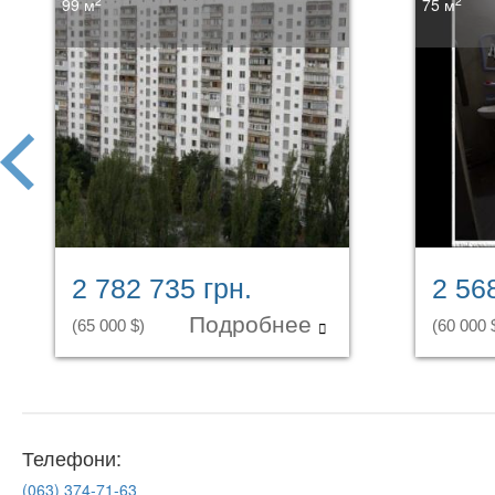
2
2
99 м
75 м
prev
2 782 735 грн.
2 56
Подробнее
(65 000 $)
(60 000 
Телефони:
(063)
374-71-63