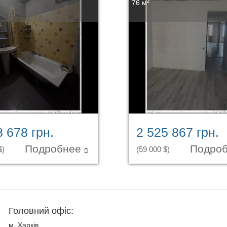
2
76 м
8 678 грн.
2 525 867 грн.
Подробнее
Подро
$)
(59 000 $)
Головний офіс:
м. Харків