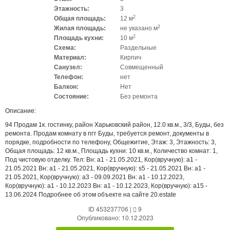
Этажность:
3
2
Общая площадь:
12 м
2
Жилая площадь:
не указано м
2
Площадь кухни:
10 м
Схема:
Раздельные
Материал:
Кирпич
Санузел:
Совмещенный
Телефон:
нет
Балкон:
Нет
Состояние:
Без ремонта
Описание:
94 Продам 1к. гостинку, район Харьковский район, 12.0 кв.м., 3/3, Буды, без
ремонта. Продам комнату в пгт Буды, требуется ремонт, документы в
порядке, подробности по телефону, Общежитие, Этаж: 3, Этажность: 3,
Общая площадь: 12 кв.м., Площадь кухни: 10 кв.м., Количество комнат: 1,
Под чистовую отделку. Тел: Вн: a1 - 21.05.2021, Кор(вручную): a1 -
21.05.2021 Вн: a1 - 21.05.2021, Кор(вручную): s5 - 21.05.2021 Вн: a1 -
21.05.2021, Кор(вручную): a3 - 09.09.2021 Вн: a1 - 10.12.2023,
Кор(вручную): a1 - 10.12.2023 Вн: a1 - 10.12.2023, Кор(вручную): a15 -
13.06.2024 Подробнее об этом объекте на сайте 20.estate
ID 453237706
|
9
Опубликовано: 10.12.2023