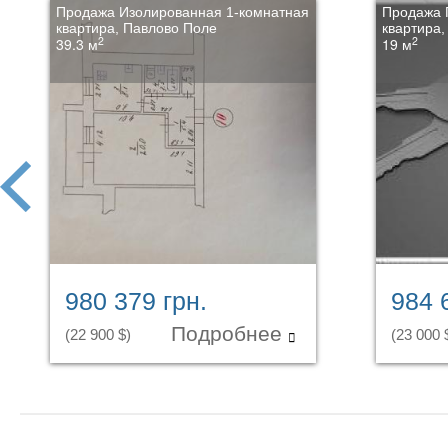
Продажа Изолированная 1-комнатная
Продажа 
квартира, Павлово Поле
квартира,
2
2
39.3 м
19 м
prev
980 379 грн.
984 
Подробнее
(22 900 $)
(23 000 