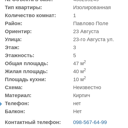
Тип квартиры:
Изолированная
Количество комнат:
1
Район:
Павлово Поле
Ориентир:
23 Августа
Улица:
23-го Августа ул.
Этаж:
3
Этажность:
5
2
Общая площадь:
47 м
2
Жилая площадь:
40 м
2
Площадь кухни:
10 м
Схема:
Неизвестно
Материал:
Кирпич
Телефон:
нет
t
Балкон:
Нет
Контактный телефон:
098-567-64-99