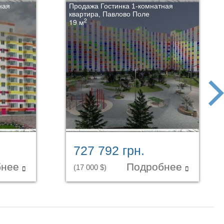
ная
Продажа Гостинка 1-комнатная
квартира, Павлово Поле
2
19 м
next
727 792 грн.
бнее
Подробнее
(17 000 $)