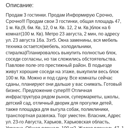
Описание:
Продам 3 гостинки. Продам Информирую Срочно,
Срочно!!! Продам свои 3 гостинки, общая площадь 47,
1 м. Кв,(9, 6м. Кв, 12, 0 м. Кв. 12, 2 м. Кв,)блок на 6
комнат(100 м. Кв). Метро 23 августа, 2 мин, по адресу
ул. 23 августа 16а. 3эт5. Окна заменины, вся мебель
техника остается(мебель, холодильники,
стиралка)Планировалось выкупить полностью блок,
соседи согласны, но так сложились обстоятельства.
Павлове поле-это престижный район. В подьезде
живут хорошие соседи на этаже, выкупили весь блок
100 м. Кв. Можно и под сдачу. Все комнаты сейчас
сданы, планируют они дальше у вас снимать. Готовый
бизнес. Предложение супер!!!! Отличная
инфраструктура рядом рынок, супермаркеты, школы,
детский сад, отличный дворик для прогулки детей,
также площадка для выгула собак, поликлиники,
транспортная развязка. Торг уместен. Власник, Адрес
ул. 23-го Августа, Харьков, Харьковская область,