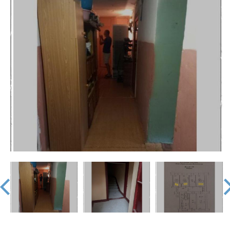
недвижимости
"Аверс"
prev
nex