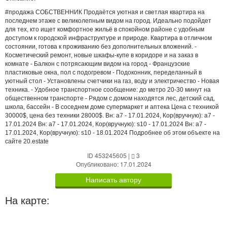
#продажа СОБСТВЕННИК Продаётся уютная и светлая квартира на
последнем этаже с великолепным видом на город. Идеально подойдет
для тех, кто ищет комфортное жильё в спокойном районе с удобным
доступом к городской инфраструктуре и природе. Квартира в отличном
состоянии, готова к проживанию без дополнительных вложений. -
Косметический ремонт, новые шкафы-купе в коридоре и на заказ в
комнате - Балкон с потрясающим видом на город - Французские
пластиковые окна, пол с подогревом - Подоконник, переделанный в
уютный стол - Установлены счетчики на газ, воду и электричество - Новая
техника. - Удобное транспортное сообщение: до метро 20-30 минут на
общественном транспорте - Рядом с домом находятся лес, детский сад,
школа, бассейн - В соседнем доме супермаркет и аптека Цена с техникой
30000$, цена без техники 28000$. Вн: a7 - 17.01.2024, Кор(вручную): a7 -
17.01.2024 Вн: a7 - 17.01.2024, Кор(вручную): s10 - 17.01.2024 Вн: a7 -
17.01.2024, Кор(вручную): s10 - 18.01.2024 Подробнее об этом объекте на
сайте 20.estate
ID 453245605
|
3
Опубликовано: 17.01.2024
Написать автору
На карте: