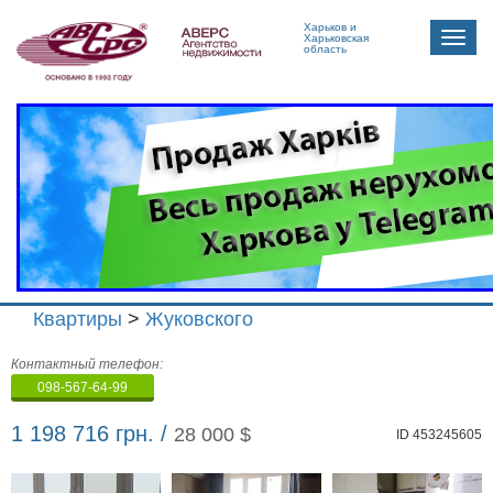
Харьков и
Toggle
Харьковская
область
naviga
Квартиры
>
Жуковского
Агенство
Контактный телефон:
недвижимости
098-567-64-99
"Аверс"
1 198 716 грн. /
28 000 $
ID 453245605