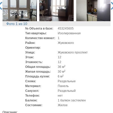
rev
ne
Фото
1
из
10
№ Объекта в базе:
453245605
Тип квартиры:
Изолированная
Количество комнат:
1
Район:
Жуковского
Ориентир:
Улица:
Жуковского проспект
Этаж:
12
Этажность:
12
2
Общая площадь:
36 м
2
Жилая площадь:
30 м
2
Площадь кухни:
6 м
Схема:
Раздельные
Материал:
Панель
Санузел:
Раздельный
Телефон:
нет
Балкон:
1 балкон застеклен
Состояние:
Жилое
Описание: