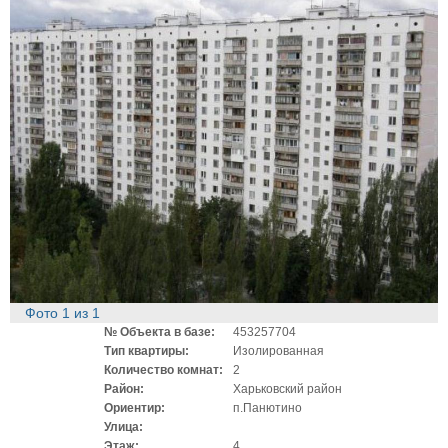
Фото
1
из
1
№ Объекта в базе:
453257704
Тип квартиры:
Изолированная
Количество комнат:
2
Район:
Харьковский район
Ориентир:
п.Панютино
Улица:
Этаж:
4