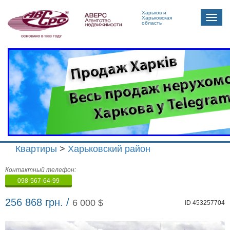
Харьков и
Toggle
Харьковская
область
naviga
Квартиры
>
Харьковский район
Агенство
Контактный телефон:
недвижимости
098-567-64-99
"Аверс"
256 868 грн. /
6 000 $
ID 453257704