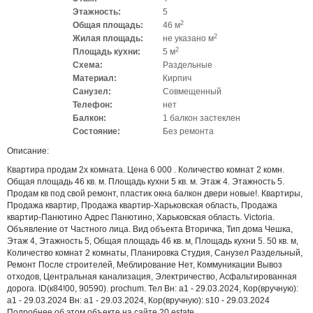
Этажность:
5
2
Общая площадь:
46 м
2
Жилая площадь:
не указано м
2
Площадь кухни:
5 м
Схема:
Раздельные
Материал:
Кирпич
Санузел:
Совмещенный
Телефон:
нет
Балкон:
1 балкон застеклен
Состояние:
Без ремонта
Описание:
Квартира продам 2х комната. Цена 6 000 . Количество комнат 2 комн.
Общая площадь 46 кв. м. Площадь кухни 5 кв. м. Этаж 4. Этажность 5.
Продам кв под свой ремонт, пластик окна балкон двери новые!. Квартиры,
Продажа квартир, Продажа квартир-Харьковская область, Продажа
квартир-Панютино Адрес Панютино, Харьковская область. Victoria.
Объявление от Частного лица. Вид объекта Вторичка, Тип дома Чешка,
Этаж 4, Этажность 5, Общая площадь 46 кв. м, Площадь кухни 5. 50 кв. м,
Количество комнат 2 комнаты, Планировка Студия, Санузел Раздельный,
Ремонт После строителей, Меблирование Нет, Коммуникации Вывоз
отходов, Центральная канализация, Электричество, Асфальтированная
дорога. ID(к84!00, 90590). prochum. Тел Вн: a1 - 29.03.2024, Кор(вручную):
a1 - 29.03.2024 Вн: a1 - 29.03.2024, Кор(вручную): s10 - 29.03.2024
Подробнее об этом объекте на сайте 20.estate