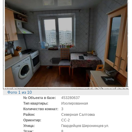
Фото
1
из
10
№ Объекта в базе:
453280637
Тип квартиры:
Изолированная
Количество комнат:
3
Район:
Северная Салтовка
Ориентир:
СС-2
Улица:
Гвардейцев Широнинцев ул.
Этаж:
8