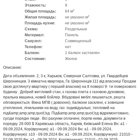
Этажность:
9
2
Общая площадь:
64 м
2
Жилая площадь:
не указано м
2
Площадь кухни:
не указано м
Схема:
Раздельные
Материал:
Панель
Санузел:
Совмещенный
Телефон:
нет
Балкон:
1 балкон застеклен
Состояние:
Жилое
Описание:
Дата объявления: 2, 3 к, Харьков, Северная Салтовка, ул. Гвардейцев
Широнинцев. 3 кімнатна квартира, Гв. Широнінців 111 від власниці Продам
свою доглянуту квартиру ( перший власник) на 8 поверсі 9- ти поверхового
будинку . Добрий житловий стан, є газова плита з газовою духовкою,
пральна машина, новий бойлер. Вбудовані меблі лишаються, решта
обговорюється. Вікна МПВ ( довоєнні), балкони засклені, є зовнішне
утеплення, лічильники на воду, газ -індивідуальні, тепловий на
під&amp;amp;amp;quot;їзд. Під&amp;amp;amp;quot;їзд відремонтовано,
сусіди порядні люди . Всі рахунки оплачені, боргів нема ,документи в
порядку. 28 000 $ Харківська область, Харків, Київський Елена Вн: a1 -
09.09.2024, Кор(вручную): a1 - 09.09.2024 Вн: a1 - 09.09.2024,
Кор(вручную): s10 - 09.09.2024 Вн: a1 - 09.09.2024, Кор(вручную): 21010 -
02.09.2025 Вн: a1 - 09.09.2024, Кор(вручную): 21010 - 02.09.2025