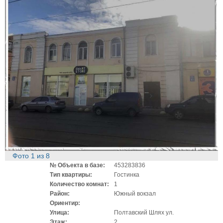
Фото
1
из
8
№ Объекта в базе:
453283836
Тип квартиры:
Гостинка
Количество комнат:
1
Район:
Южный вокзал
Ориентир:
Улица:
Полтавский Шлях ул.
Этаж:
2