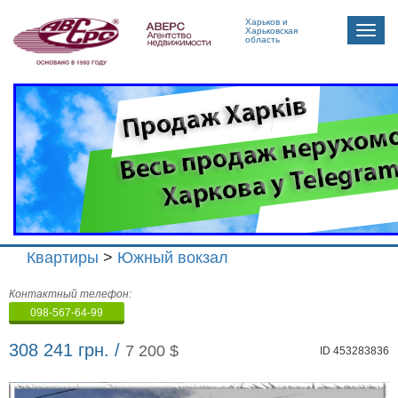
Харьков и
Toggle
Харьковская
область
naviga
Квартиры
>
Южный вокзал
Агенство
Контактный телефон:
недвижимости
098-567-64-99
"Аверс"
308 241 грн. /
7 200 $
ID 453283836