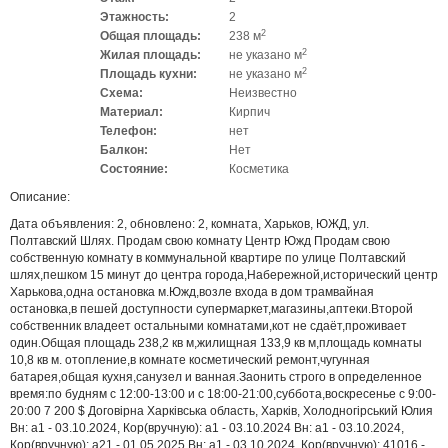
Этажность:
2
2
Общая площадь:
238 м
2
Жилая площадь:
не указано м
2
Площадь кухни:
не указано м
Схема:
Неизвестно
Материал:
Кирпич
Телефон:
нет
Балкон:
Нет
Состояние:
Косметика
Описание:
Дата объявления: 2, обновлено: 2, комната, Харьков, ЮЖД, ул.
Полтавский Шлях. Продам свою комнату Центр Южд Продам свою
собственную комнату в коммунальной квартире по улице Полтавский
шлях,пешком 15 минут до центра города,Набережной,исторический центр
Харькова,одна остановка м.Южд,возле входа в дом трамвайная
остановка,в пешей доступности супермаркет,магазины,аптеки.Второй
собственник владеет остальными комнатами,кот не сдаёт,проживает
один.Общая площадь 238,2 кв м,жилищная 133,9 кв м,площадь комнаты
10,8 кв м. отопление,в комнате косметический ремонт,чугунная
батарея,общая кухня,санузел и ванная.Заонить строго в определенное
время:по будням с 12:00-13:00 и с 18:00-21:00,суббота,воскресенье с 9:00-
20:00 7 200 $ Договірна Харківська область, Харків, Холодногірський Юлия
Вн: a1 - 03.10.2024, Кор(вручную): a1 - 03.10.2024 Вн: a1 - 03.10.2024,
Кор(вручную): a21 - 01.05.2025 Вн: a1 - 03.10.2024, Кор(вручную): 41016 -