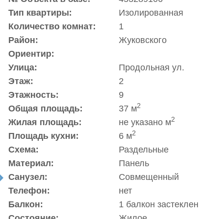
Тип квартиры:
Изолированная
Количество комнат:
1
Район:
Жуковского
Ориентир:
Улица:
Продольная ул.
Этаж:
2
Этажность:
9
2
Общая площадь:
37 м
2
Жилая площадь:
не указано м
2
Площадь кухни:
6 м
Схема:
Раздельные
Материал:
Панель
Санузел:
Совмещенный
t
Телефон:
нет
Балкон:
1 балкон застеклен
Состояние:
Жилое