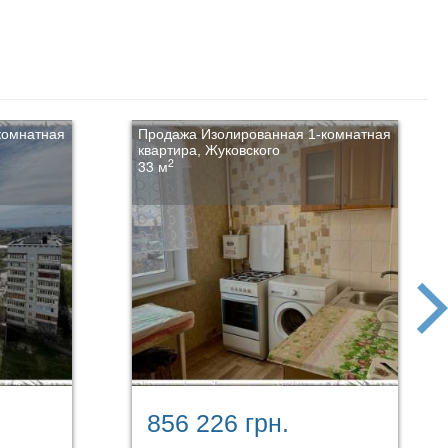
комнатная
Продажа Изолированная 1-комнатная
квартира, Жуковского
2
33 м
next
856 226 грн.