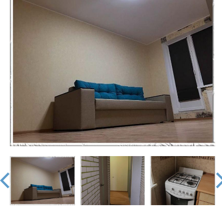
недвижимости
"Аверс"
prev
nex