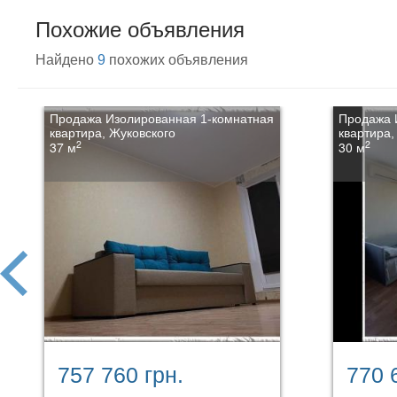
Похожие объявления
Найдено
9
похожих объявления
Продажа Изолированная 1-комнатная
Продажа 
квартира, Жуковского
квартира,
2
2
37 м
30 м
prev
757 760 грн.
770 