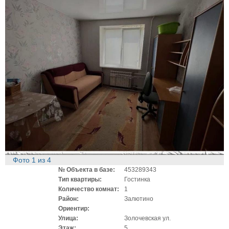
Фото
1
из
4
№ Объекта в базе:
453289343
Тип квартиры:
Гостинка
Количество комнат:
1
Район:
Залютино
Ориентир:
Улица:
Золочевская ул.
Этаж:
5