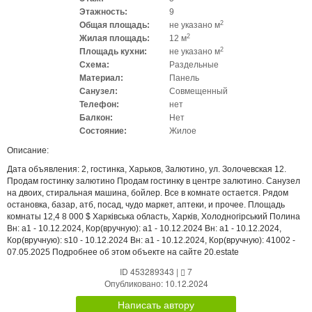
Этажность:
9
2
Общая площадь:
не указано м
2
Жилая площадь:
12 м
2
Площадь кухни:
не указано м
Схема:
Раздельные
Материал:
Панель
Санузел:
Совмещенный
Телефон:
нет
Балкон:
Нет
Состояние:
Жилое
Описание:
Дата объявления: 2, гостинка, Харьков, Залютино, ул. Золочевская 12.
Продам гостинку залютино Продам гостинку в центре залютино. Санузел
на двоих, стиральная машина, бойлер. Все в комнате остается. Рядом
остановка, базар, атб, посад, чудо маркет, аптеки, и прочее. Площадь
комнаты 12,4 8 000 $ Харківська область, Харків, Холодногірський Полина
Вн: a1 - 10.12.2024, Кор(вручную): a1 - 10.12.2024 Вн: a1 - 10.12.2024,
Кор(вручную): s10 - 10.12.2024 Вн: a1 - 10.12.2024, Кор(вручную): 41002 -
07.05.2025 Подробнее об этом объекте на сайте 20.estate
ID 453289343
|
7
Опубликовано: 10.12.2024
Написать автору