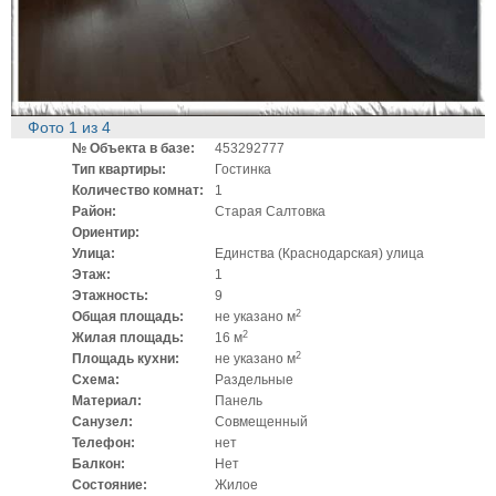
Фото
1
из
4
№ Объекта в базе:
453292777
Тип квартиры:
Гостинка
Количество комнат:
1
Район:
Старая Салтовка
Ориентир:
Улица:
Единства (Краснодарская) улица
Этаж:
1
Этажность:
9
2
Общая площадь:
не указано м
2
Жилая площадь:
16 м
2
Площадь кухни:
не указано м
Схема:
Раздельные
Материал:
Панель
Санузел:
Совмещенный
Телефон:
нет
Балкон:
Нет
Состояние:
Жилое