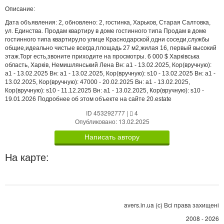
Описание:
Дата объявления: 2, обновлено: 2, гостинка, Харьков, Старая Салтовка,
ул. Единства. Продам квартиру в доме гостинного типа Продам в доме
гостинного типа квартиру,по улице Краснодарской,одни соседи,службы
общие,идеально чистые всегда,площадь 27 м2,жилая 16, первый высокий
этаж.Торг есть,звоните приходите на просмотры. 6 000 $ Харківська
область, Харків, Немишлянський Лена Вн: a1 - 13.02.2025, Кор(вручную):
a1 - 13.02.2025 Вн: a1 - 13.02.2025, Кор(вручную): s10 - 13.02.2025 Вн: a1 -
13.02.2025, Кор(вручную): 47000 - 20.02.2025 Вн: a1 - 13.02.2025,
Кор(вручную): s10 - 11.12.2025 Вн: a1 - 13.02.2025, Кор(вручную): s10 -
19.01.2026 Подробнее об этом объекте на сайте 20.estate
ID 453292777
|
4
Опубликовано: 13.02.2025
Написать автору
На карте:
avers.in.ua (с) Всі права захищені
2008 - 2026