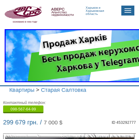
Харьков и
Toggle
Харьковская
область
naviga
Квартиры
>
Старая Салтовка
Агенство
Контактный телефон:
недвижимости
098-567-64-99
"Аверс"
299 679 грн. /
7 000 $
ID 453292777