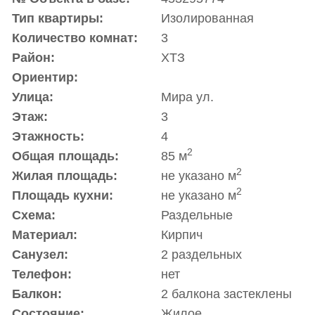
Тип квартиры:
Изолированная
Количество комнат:
3
Район:
ХТЗ
Ориентир:
Улица:
Мира ул.
Этаж:
3
Этажность:
4
2
Общая площадь:
85 м
2
Жилая площадь:
не указано м
2
Площадь кухни:
не указано м
Схема:
Раздельные
Материал:
Кирпич
Санузел:
2 раздельных
Телефон:
нет
Балкон:
2 балкона застеклены
Состояние:
Жилое