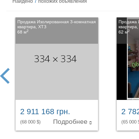
Найдено
7
похожих объявления
Продажа Изолированная 3-комнатная
Продажа 
квартира, ХТЗ
квартира,
2
2
68 м
62 м
prev
2 911 168 грн.
2 78
Подробнее
(68 000 $)
(65 000 