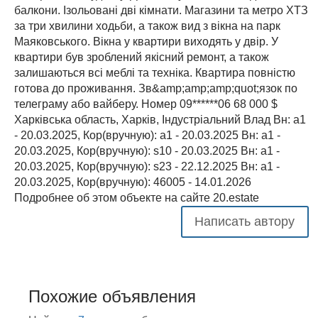
балкони. Ізольовані дві кімнати. Магазини та метро ХТЗ
за три хвилини ходьби, а також вид з вікна на парк
Маяковського. Вікна у квартири виходять у двір. У
квартири був зроблений якісний ремонт, а також
залишаються всі меблі та техніка. Квартира повністю
готова до проживання. Зв&amp;amp;amp;quot;язок по
телеграму або вайберу. Номер 09******06 68 000 $
Харківська область, Харків, Індустріальний Влад Вн: a1
- 20.03.2025, Кор(вручную): a1 - 20.03.2025 Вн: a1 -
20.03.2025, Кор(вручную): s10 - 20.03.2025 Вн: a1 -
20.03.2025, Кор(вручную): s23 - 22.12.2025 Вн: a1 -
20.03.2025, Кор(вручную): 46005 - 14.01.2026
Подробнее об этом объекте на сайте 20.estate
Написать автору
Похожие объявления