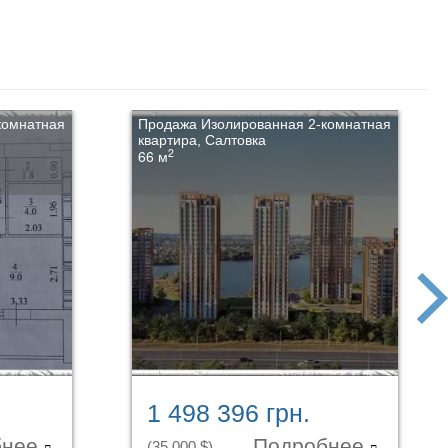
комнатная
Продажа Изолированная 2-комнатная
квартира, Салтовка
2
66 м
next
1 498 396 грн.
бнее
Подробнее
(35 000 $)