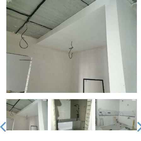
недвижимости
"Аверс"
prev
nex