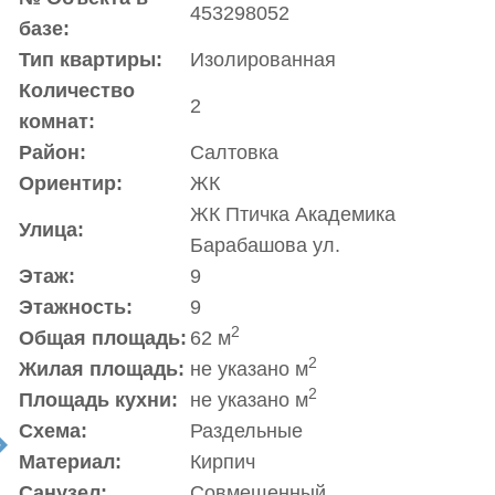
453298052
базе:
Тип квартиры:
Изолированная
Количество
2
комнат:
Район:
Салтовка
Ориентир:
ЖК
ЖК Птичка Академика
Улица:
Барабашова ул.
Этаж:
9
Этажность:
9
2
Общая площадь:
62 м
2
Жилая площадь:
не указано м
2
Площадь кухни:
не указано м
Схема:
Раздельные
t
Материал:
Кирпич
Санузел:
Совмещенный