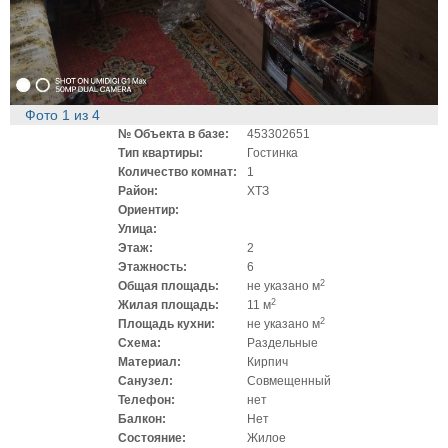
Фото
1
из
4
№ Объекта в базе:
453302651
Тип квартиры:
Гостинка
Количество комнат:
1
Район:
ХТЗ
Ориентир:
Улица:
Этаж:
2
Этажность:
6
2
Общая площадь:
не указано м
2
Жилая площадь:
11 м
2
Площадь кухни:
не указано м
Схема:
Раздельные
Материал:
Кирпич
Санузел:
Совмещенный
Телефон:
нет
Балкон:
Нет
Состояние:
Жилое