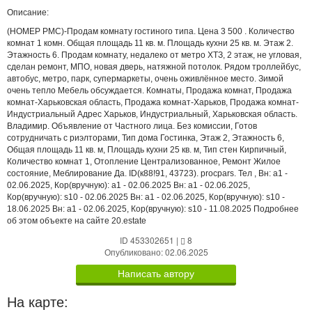
Описание:
(НОМЕР PMC)-Продам комнату гостиного типа. Цена 3 500 . Количество
комнат 1 комн. Общая площадь 11 кв. м. Площадь кухни 25 кв. м. Этаж 2.
Этажность 6. Продам комнату, недалеко от метро ХТЗ, 2 этаж, не угловая,
сделан ремонт, МПО, новая дверь, натяжной потолок. Рядом троллейбус,
автобус, метро, парк, супермаркеты, очень оживлённое место. Зимой
очень тепло Мебель обсуждается. Комнаты, Продажа комнат, Продажа
комнат-Харьковская область, Продажа комнат-Харьков, Продажа комнат-
Индустриальный Адрес Харьков, Индустриальный, Харьковская область.
Владимир. Объявление от Частного лица. Без комиссии, Готов
сотрудничать с риэлторами, Тип дома Гостинка, Этаж 2, Этажность 6,
Общая площадь 11 кв. м, Площадь кухни 25 кв. м, Тип стен Кирпичный,
Количество комнат 1, Отопление Централизованное, Ремонт Жилое
состояние, Меблирование Да. ID(к88!91, 43723). procpars. Тел , Вн: a1 -
02.06.2025, Кор(вручную): a1 - 02.06.2025 Вн: a1 - 02.06.2025,
Кор(вручную): s10 - 02.06.2025 Вн: a1 - 02.06.2025, Кор(вручную): s10 -
18.06.2025 Вн: a1 - 02.06.2025, Кор(вручную): s10 - 11.08.2025 Подробнее
об этом объекте на сайте 20.estate
ID 453302651
|
8
Опубликовано: 02.06.2025
Написать автору
На карте: