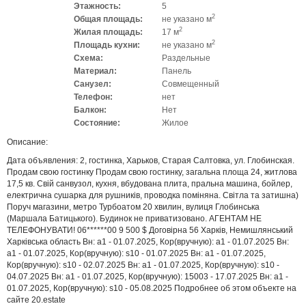
Этажность:
5
2
Общая площадь:
не указано м
2
Жилая площадь:
17 м
2
Площадь кухни:
не указано м
Схема:
Раздельные
Материал:
Панель
Санузел:
Совмещенный
Телефон:
нет
Балкон:
Нет
Состояние:
Жилое
Описание:
Дата объявления: 2, гостинка, Харьков, Старая Салтовка, ул. Глобинская.
Продам свою гостинку Продам свою гостинку, загальна площа 24, житлова
17,5 кв. Свій санвузол, кухня, вбудована плита, пральна машина, бойлер,
електрична сушарка для рушників, проводка поміняна. Світла та затишна)
Поруч магазини, метро Турбоатом 20 хвилин, вулиця Глобинська
(Маршала Батицького). Будинок не приватизовано. АГЕНТАМ НЕ
ТЕЛЕФОНУВАТИ! 06******00 9 500 $ Договірна 56 Харків, Немишлянський
Харківська область Вн: a1 - 01.07.2025, Кор(вручную): a1 - 01.07.2025 Вн:
a1 - 01.07.2025, Кор(вручную): s10 - 01.07.2025 Вн: a1 - 01.07.2025,
Кор(вручную): s10 - 02.07.2025 Вн: a1 - 01.07.2025, Кор(вручную): s10 -
04.07.2025 Вн: a1 - 01.07.2025, Кор(вручную): 15003 - 17.07.2025 Вн: a1 -
01.07.2025, Кор(вручную): s10 - 05.08.2025 Подробнее об этом объекте на
сайте 20.estate