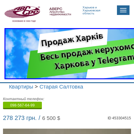
Харьков и
Toggle
Харьковская
область
naviga
Квартиры
>
Старая Салтовка
Агенство
Контактный телефон:
недвижимости
098-567-64-99
"Аверс"
278 273 грн. /
6 500 $
ID 453304515