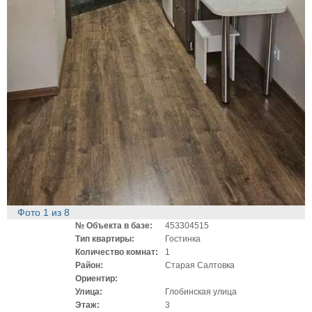
Фото
1
из
8
№ Объекта в базе:
453304515
Тип квартиры:
Гостинка
Количество комнат:
1
Район:
Старая Салтовка
Ориентир:
Улица:
Глобинская улица
Этаж:
3