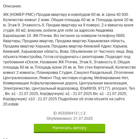
Описание:
ЖК (НОМЕР PMC)-Продам квартиру в новобудові 60 кв. м. Цена 40 000 .
Количество комнат 2 комн. Общая площадь 60 кв. м. Площадь кухни 20 кв.
м. Этаж 9. Этажность 9. Продаю квартиру на 9 поверсі, 2-х кімнатну кухня
студія, 60 м2, власник, робили для себе за адресою Академіка
Барабашовп 10. ЖК Птичка. Всі питання за номером телефону 0685.
Квартиры, Продажа квартир, Продажа квартир-Харьковская область,
Продажа квартир-Харьков, Продажа квартир-Киевский Адрес Харьков,
Киевский, Харьковская область. Вова. Объявление от Частного лица. Вид
объекта Новостройка, Готов сотрудничать с риэлторами, Подходит под
требования єОселя, Название ЖК Птичка, Этаж 9, Этажность 9, Общая
площадь 60 кв. м, Площадь кухни 20 кв. м, Тип стен Кирпичный, Количество
комнат 2 комнаты, Планировка Студия, Санузел Раздельный, Отопление
Централизованное, Ремонт Под чистовую отделку, Меблирование Нет,
Коммуникации Асфальтированная дорога, Центральная канализация,
Электричество, Центральный водопровод. ID(к89!39, 97177). procpars. Тел
, Вн: a1 - 21.07.2025, Кор(вручную): a1 - 21.07.2025 Вн: a1 - 21.07.2025,
Кор(вручную): s10 - 21.07.2025 Подробнее об этом объекте на сайте
20.estate
ID 453306413
|
2
Опубликовано: 21.07.2025
Написать автору