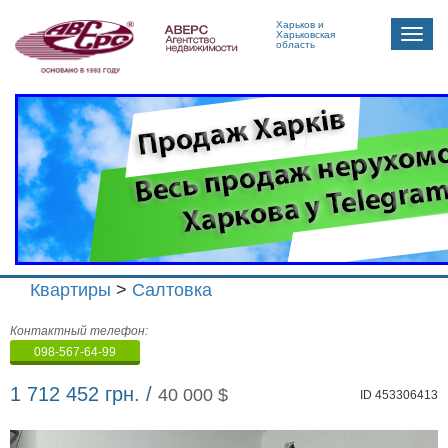
Харьков и
Toggle
Харьковская
область
naviga
Квартиры
>
Салтовка
Агенство
Контактный телефон:
недвижимости
098-567-64-99
"Аверс"
1 712 452 грн. /
40 000 $
ID 453306413