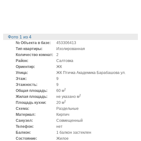
Фото
1
из
4
№ Объекта в базе:
453306413
Тип квартиры:
Изолированная
Количество комнат:
2
Район:
Салтовка
Ориентир:
ЖК
Улица:
ЖК Птичка Академика Барабашова ул.
Этаж:
9
Этажность:
9
2
Общая площадь:
60 м
2
Жилая площадь:
не указано м
2
Площадь кухни:
20 м
Схема:
Раздельные
Материал:
Кирпич
Санузел:
Совмещенный
Телефон:
нет
Балкон:
1 балкон застеклен
Состояние:
Жилое