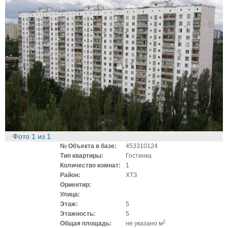
Фото
1
из
1
№ Объекта в базе:
453310124
Тип квартиры:
Гостинка
Количество комнат:
1
Район:
ХТЗ
Ориентир:
Улица:
Этаж:
5
Этажность:
5
2
Общая площадь:
не указано м