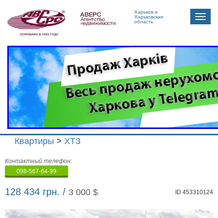
Харьков и
Toggle
Харьковская
область
naviga
Квартиры
>
ХТЗ
Агенство
Контактный телефон:
недвижимости
098-567-64-99
"Аверс"
128 434 грн. /
3 000 $
ID 453310124