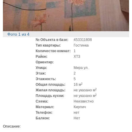
Фото
1
из
4
№ Объекта в базе:
453311808
Тип квартиры:
Гостинка
Количество комнат:
1
Район:
ХТЗ
Ориентир:
Улица:
Мира ул.
Этаж:
2
Этажность:
5
2
Общая площадь:
16 м
2
Жилая площадь:
не указано м
2
Площадь кухни:
не указано м
Схема:
Неизвестно
Материал:
Кирпич
Телефон:
нет
Балкон:
Нет
Описание: