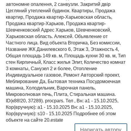
автономне опалення, 2 санвузли. Закритий двір
Цегляний утеплений будинок. Квартиры, Продажа
квартир, Продажа квартир-Харьковская область,
Продажа квартир-Харьков, Продажа квартир-
Шевченковский Адрес Харьков, Шевченковский,
Харьковская область. Алексей. Объявление от
Частного лица. Вид объекта Вторичка, Без комиссии,
Название ЖК Данилевского 6, Этаж 3, Этажность 4,
Общая площадь 149 кв. м, Площадь кухни 30 кв. м, Тип
стен Кирпичный, Класс жилья Элит, Количество комнат
3 комнаты, Санузел 2 и более, Отопление
Индивидуальное газовое, Ремонт Авторский проект,
Меблирование Да, Бытовая техника Посудомоечная
машина, Холодильник, Варочная панель,
Микроволновая печь, Плита, Стиральная машина.
ID(к88!20, 37289). procpars. Тел , Вн: a1 - 15.10.2025,
Кор(вручную): a1 - 15.10.2025 Вн: a1 - 15.10.2025,
Кор(вручную): s10 - 15.10.2025 Подробнее об этом
объекте на сайте 20.estate
Написать автору