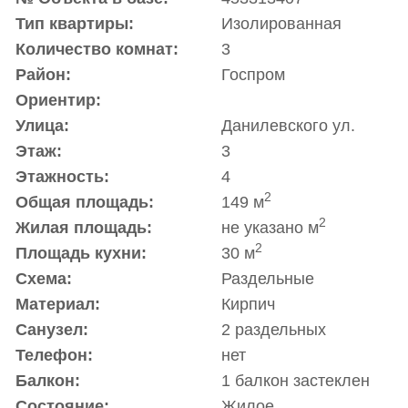
Тип квартиры:
Изолированная
Количество комнат:
3
Район:
Госпром
Ориентир:
Улица:
Данилевского ул.
Этаж:
3
Этажность:
4
2
Общая площадь:
149 м
2
Жилая площадь:
не указано м
2
Площадь кухни:
30 м
Схема:
Раздельные
Материал:
Кирпич
Санузел:
2 раздельных
Телефон:
нет
Балкон:
1 балкон застеклен
Состояние:
Жилое