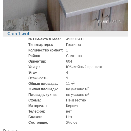
Фото
1
из
4
№ Объекта в базе:
453313411
Тип квартиры:
Гостинка
Количество комнат:
1
Район:
Салтовка
Ориентир:
604
Улица:
Юбилейный проспект
Этаж:
4
Этажность:
9
2
Общая площадь:
11 м
2
Жилая площадь:
не указано м
2
Площадь кухни:
не указано м
Схема:
Неизвестно
Материал:
Кирпич
Телефон:
нет
Балкон:
Нет
Состояние:
Жилое
Описание: