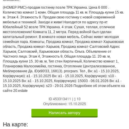
(НОМЕР PMC)-продам гостинку позле ТРК Украина. Цена 6 000 .
Количество комнат 1 комн. Общая площадь 11 кв. м. Площадь кухни 15 кв.
м. Этаж 4. Этажность 9. Продам свою гостинку с новой современной
мебелью и техникой. Заходи и живи! Находится по адресу пр-кт
Юбилейный 52 возле ТРК Украина. 4 этаж. Сухая, теплая, отличное
местоположение! Комната 11, 2 метра. Перед войной был сделан
капитальный ремонт. В комнате новая мебель. Сейчас живет молодая
семейная пара. Комнаты, Продажа комнат, Продажа комнат-Харьковская
область, Продажа комнат-Харьков, Продажа комнат-Салтовский Адрес
Харьков, Салтовский, Харьковская область. Ольга. Объявление от
Частного лица. Этаж 4, Этажность 9, Общая площадь 11. 20 кв. м,
Площадь кухни 15. 30 кв. м, Тип стен Кирпичный, Количество комнат 1,
Планировка Малосемейка, гостинка, Отопление Централизованное,
Меблирование Да. ID(к90!33, 16813). procpars. Тел , Вн: a1 - 15.10.2025,
Кор(вручную): a1 - 15.10.2025 Вн: a1 - 15.10.2025, Кор(вручную): s10 -
15.10.2025 Вн: a1 - 15.10.2025, Кор(вручную): 15003 - 06.01.2026 Вн: a1 -
15.10.2025, Кор(вручную): s23 - 29.01.2026 Подробнее об этом объекте на
сайте 20.estate
ID 453313411
|
10
Опубликовано: 15.10.2025
Написать автору
На карте: