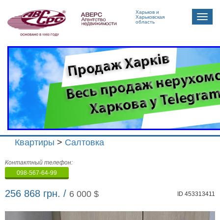
Харьков и
Toggle
Харьковская
область
naviga
Квартиры
>
Салтовка
Агенство
Контактный телефон:
недвижимости
098-567-64-99
"Аверс"
256 868 грн. /
6 000 $
ID 453313411