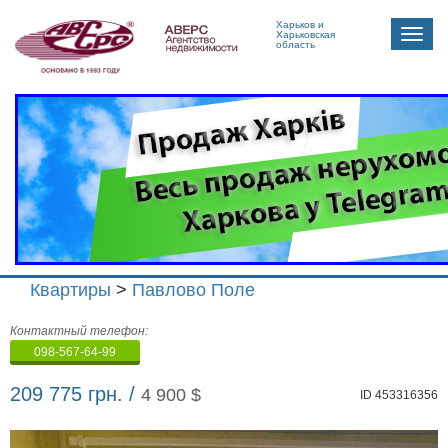
Харьков и
Toggle
Харьковская
область
naviga
Квартиры
>
Павлово Поле
Агенство
Контактный телефон:
недвижимости
098-567-64-99
"Аверс"
209 775 грн. /
4 900 $
ID 453316356