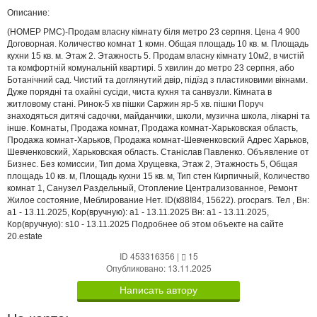
Описание:
(НОМЕР PMC)-Продам власну кімнату біля метро 23 серпня. Цена 4 900
Договорная. Количество комнат 1 комн. Общая площадь 10 кв. м. Площадь
кухни 15 кв. м. Этаж 2. Этажность 5. Продам власну кімнату 10м2, в чистій
та комфортній комунальній квартирі. 5 хвилин до метро 23 серпня, або
Ботанічний сад. Чистий та доглянутий двір, підїзд з пластиковими вікнами.
Дуже порядні та охайні сусіди, чиста кухня та санвузли. Кімната в
житловому стані. Ринок-5 хв пішки Саржин яр-5 хв. пішки Поруч
знаходяться дитячі садочки, майданчики, школи, музична школа, лікарні та
інше. Комнаты, Продажа комнат, Продажа комнат-Харьковская область,
Продажа комнат-Харьков, Продажа комнат-Шевченковский Адрес Харьков,
Шевченковский, Харьковская область. Станіслав Павленко. Объявление от
Бизнес. Без комиссии, Тип дома Хрущевка, Этаж 2, Этажность 5, Общая
площадь 10 кв. м, Площадь кухни 15 кв. м, Тип стен Кирпичный, Количество
комнат 1, Санузел Раздельный, Отопление Централизованное, Ремонт
Жилое состояние, Меблирование Нет. ID(к88!84, 15622). procpars. Тел , Вн:
a1 - 13.11.2025, Кор(вручную): a1 - 13.11.2025 Вн: a1 - 13.11.2025,
Кор(вручную): s10 - 13.11.2025 Подробнее об этом объекте на сайте
20.estate
ID 453316356
|
15
Опубликовано: 13.11.2025
Написать автору