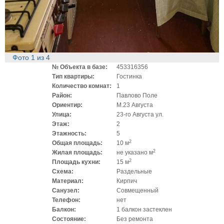
Фото
1
из
4
№ Объекта в базе:
453316356
Тип квартиры:
Гостинка
Количество комнат:
1
Район:
Павлово Поле
Ориентир:
М.23 Августа
Улица:
23-го Августа ул.
Этаж:
2
Этажность:
5
2
Общая площадь:
10 м
2
Жилая площадь:
не указано м
2
Площадь кухни:
15 м
Схема:
Раздельные
Материал:
Кирпич
Санузел:
Совмещенный
Телефон:
нет
Балкон:
1 балкон застеклен
Состояние:
Без ремонта