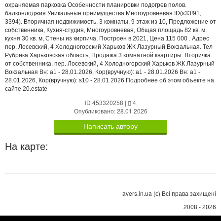
охраняемая парковка Особенности планировки подогрев полов.
балконлоджия Уникальные преимущества Многоуровневая ID(к33!91,
3394). Вторичная недвижимость, 3 комнаты, 9 этаж из 10, Предложение от
собственника, Кухня-студия, Многоуровневая, Общая площадь 82 кв. м.
кухня 30 кв. м, Стены из кирпича, Построен в 2021, Цена 115 000 . Адрес
пер. Лосевский, 4 Холодногорский Харьков ЖК Лазурный Вокзальная. Тел
Рубрика Харьковская область, Продажа 3 комнатной квартиры. Вторичка.
от собственника. пер. Лосевский, 4 Холодногорский Харьков ЖК Лазурный
Вокзальная Вн: a1 - 28.01.2026, Кор(вручную): a1 - 28.01.2026 Вн: a1 -
28.01.2026, Кор(вручную): s10 - 28.01.2026 Подробнее об этом объекте на
сайте 20.estate
ID 453320258
|
4
Опубликовано: 28.01.2026
Написать автору
На карте:
avers.in.ua (с) Всі права захищені
2008 - 2026