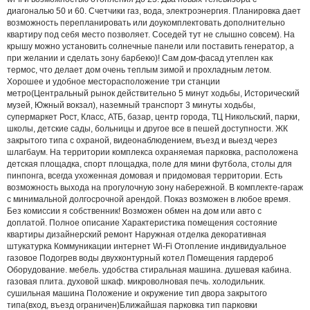
диагональю 50 и 60. Счетчики газ, вода, электроэнергия. Планировка дает
возможность перепланировать или доукомплектовать дополнительно
квартиру под себя место позволяет. Соседей тут не слышно совсем). На
крышу можно установить солнечные панели или поставить генератор, а
при желании и сделать зону барбекю)! Сам дом-фасад утеплен как
термос, что делает дом очень теплым зимой и прохладным летом.
Хорошее и удобное месторасположение три станции
метро(Центральный рынок действительно 5 минут ходьбы, Исторический
музей, Южный вокзал), наземный транспорт 3 минуты ходьбы,
супермаркет Рост, Класс, АТБ, базар, центр города, ТЦ Никольский, парки,
школы, детские сады, больницы и другое все в пешей доступности. ЖК
закрытого типа с охраной, видеонаблюдением, въезд и выезд через
шлагбаум. На территории комплекса охраняемая парковка, расположена
детская площадка, спорт площадка, поле для мини футбола, столы для
пинпонга, всегда ухоженная домовая и придомовая территории. Есть
возможность выхода на прогулочную зону набережной. В комплекте-гараж
с минимальной долгосрочной арендой. Показ возможен в любое время.
Без комиссии я собственник! Возможен обмен на дом или авто с
доплатой. Полное описание Характеристика помещения состояние
квартиры дизайнерский ремонт Наружная отделка декоративная
штукатурка Коммуникации интернет Wi-Fi Отопление индивидуальное
газовое Подогрев воды двухконтурный котел Помещения гардероб
Оборудование. мебель. удобства стиральная машина. душевая кабина.
газовая плита. духовой шкаф. микроволновая печь. холодильник.
сушильная машина Положение и окружение тип двора закрытого
типа(вход, въезд ограничен)Ближайшая парковка тип парковки