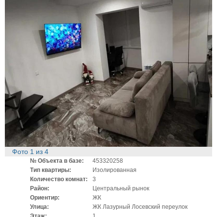
Фото
1
из
4
№ Объекта в базе:
453320258
Тип квартиры:
Изолированная
Количество комнат:
3
Район:
Центральный рынок
Ориентир:
ЖК
Улица:
ЖК Лазурный Лосевский переулок
Этаж:
1