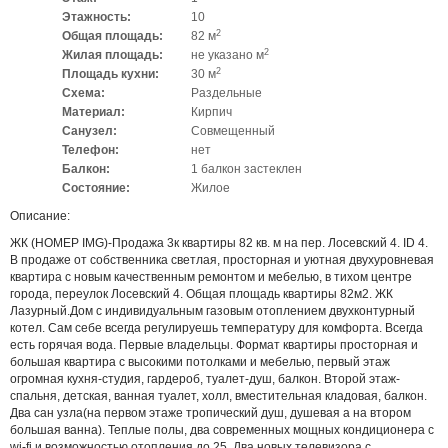
Этажность:
10
2
Общая площадь:
82 м
2
Жилая площадь:
не указано м
2
Площадь кухни:
30 м
Схема:
Раздельные
Материал:
Кирпич
Санузел:
Совмещенный
Телефон:
нет
Балкон:
1 балкон застеклен
Состояние:
Жилое
Описание:
ЖК (НОМЕР IMG)-Продажа 3к квартиры 82 кв. м на пер. Лосевский 4. ID 4.
В продаже от собственника светлая, просторная и уютная двухуровневая
квартира с новым качественным ремонтом и мебелью, в тихом центре
города, переулок Лосевский 4. Общая площадь квартиры 82м2. ЖК
Лазурный.Дом с индивидуальным газовым отоплением двухконтурный
котел. Сам себе всегда регулируешь температуру для комфорта. Всегда
есть горячая вода. Первые владельцы. Формат квартиры просторная и
большая квартира с высокими потолками и мебелью, первый этаж
огромная кухня-студия, гардероб, туалет-душ, балкон. Второй этаж-
спальня, детская, ванная туалет, холл, вместительная кладовая, балкон.
Два сан узла(на первом этаже тропический душ, душевая а на втором
большая ванна). Теплые полы, два современных мощных кондиционера с
wi-fi и возможностью отопления до 25. Два новых телевизора с