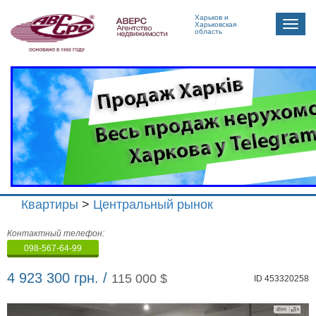
Харьков и
Toggle
Харьковская
область
naviga
Квартиры
>
Центральный рынок
Агенство
Контактный телефон:
недвижимости
098-567-64-99
"Аверс"
4 923 300 грн. /
115 000 $
ID 453320258