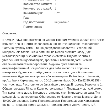
Количество комнат:
1
Количество этажей:
1
Канализация:
Нет
Газ:
-
Год постройки:
не указано
Примечания:
Описание:
(НОМЕР PMC)-Продам будинок Харків. Продам будинок! Жилий стан70квм
корисної площі. Центр. водопостачання, центканалізація, газопалення.
Частина будинку соман, те що добудаване газобетон. Утеплений
мінеральною ватою. Вікна поміняні на Rehau premium класу. Дах
металочерепиця з заміненою строп системою. Підлога залита з
утепленням та гідроізоляцією, зроблений теплий підлогаСистема
опалення повністю перероблена, будинок дуже теплий та
енергоефективний! Все робилося для себе якісно та з хороших
матеріалів. будинок потребує деяких косметичних доробок)іншими
питаннями будь ласка в приват або за номером. Район індустріальний,
проїзд Івана Каркачадо метро 10-15 хвилин пішки. OLXID(к82!90, 62258),
Частное лицо, Расстояние до ближайшего города В городе, Этажность 1,
Общая площадь 78 кв. м, Количество комнат 4, Площадь участка 6 соток,
Тип дома Часть дома, Внешнее утепление стен Минеральная вата, Тип
кровли Металлочерепица. Объявление от Частного лица. Максим. Цена
40 000 Договорная. Дома, Продажа домов, Продажа домов-Харьковская
область, Продажа домов-Харьков, Продажа домов-Индустриальный,