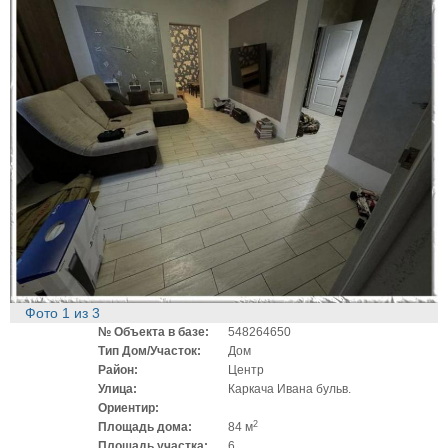
Фото
1
из
3
№ Объекта в базе:
548264650
Тип Дом/Участок:
Дом
Район:
Центр
Улица:
Каркача Ивана бульв.
Ориентир:
2
Площадь дома:
84 м
Площадь участка:
6