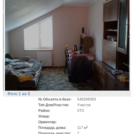
Фото
1
из
3
№ Объекта в базе:
548266083
Тип Дом/Участок:
Участок
Район:
ХТЗ
Улица:
Ориентир:
2
Площадь дома:
117 м
Площадь участка:
7