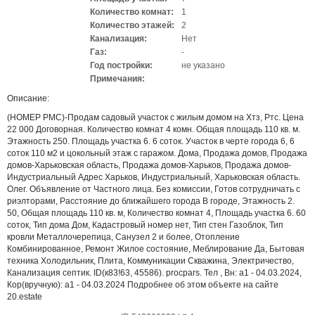
Количество комнат:
1
Количество этажей:
2
Канализация:
Нет
Газ:
-
Год постройки:
не указано
Примечания:
Описание:
(НОМЕР PMC)-Продам садовый участок с жилым домом на Хтз, Ртс. Цена
22 000 Договорная. Количество комнат 4 комн. Общая площадь 110 кв. м.
Этажность 250. Площадь участка 6. 6 соток. Участок в черте города 6, 6
соток 110 м2 и цокольный этаж с гаражом. Дома, Продажа домов, Продажа
домов-Харьковская область, Продажа домов-Харьков, Продажа домов-
Индустриальный Адрес Харьков, Индустриальный, Харьковская область.
Олег. Объявление от Частного лица. Без комиссии, Готов сотрудничать с
риэлторами, Расстояние до ближайшего города В городе, Этажность 2.
50, Общая площадь 110 кв. м, Количество комнат 4, Площадь участка 6. 60
соток, Тип дома Дом, Кадастровый номер нет, Тип стен Газоблок, Тип
кровли Металлочерепица, Санузел 2 и более, Отопление
Комбинированное, Ремонт Жилое состояние, Меблирование Да, Бытовая
техника Холодильник, Плита, Коммуникации Скважина, Электричество,
Канализация септик. ID(к83!63, 45586). procpars. Тел , Вн: a1 - 04.03.2024,
Кор(вручную): a1 - 04.03.2024 Подробнее об этом объекте на сайте
20.estate