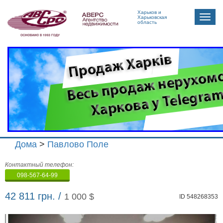
Харьков и
Toggle
Харьковская
область
naviga
Дома
>
Павлово Поле
Агенство
Контактный телефон:
недвижимости
098-567-64-99
"Аверс"
42 811 грн. /
1 000 $
ID 548268353