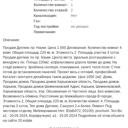
Количество комнат:
1
Количество этажей:
2
Канализация:
Нет
Газ:
-
Год постройки:
не указано
Примечания:
Описание:
Продам Дуплекс пр. Науки. Цена 1 000 Договорная. Количество комнат 4
комн. Общая площадь 220 кв. м. Этажность 2. Площадь участка 3 соток.
Продам дуплекс по пр. Науки. Центр міста. Ідеальне розташування з
виходом у ліс. Площа 220м2, асфальтована дорога прямо до дому. На
стадії ремонту. Зроблена ізоляція, планування, залиті теплі поли. Стіни
готові до встановлення панелей. Проект весь є готовий, професійний.
Каталог і контакти дизайнера також додаємо. Ціна 1000 1м2. Дома,
Продажа домов, Продажа домов-Харьковская область, Продажа домов-
Харьков, Продажа домов-Шевченковский Адрес Харьков, Шевченковский,
Харьковская область. Ігор. Объявление от Частного лица. Без комиссии,
Возможность обмена, Расстояние до ближайшего города В городе,
Этажность 2, Общая площадь 220 кв. м, Количество комнат 4, Площадь
участка 3 соток, Тип дома Дуплекс, Санузел 2 и более, Ремонт Под
чистовую отделку, Меблирование Нет. ID(к84!72, 05100). prochum. Тел Вн:
a1 - 20.05.2024, Кор(вручную): a1 - 20.05.2024 Подробнее об этом объекте
на сайте 20.estate