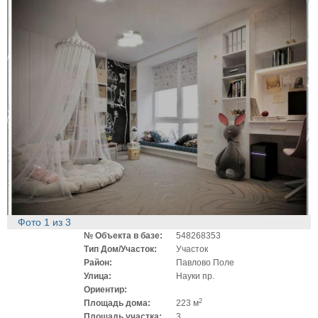
Фото
1
из
3
№ Объекта в базе:
548268353
Тип Дом/Участок:
Участок
Район:
Павлово Поле
Улица:
Науки пр.
Ориентир:
2
Площадь дома:
223 м
Площадь участка:
3